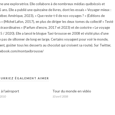
e une exploratrice. Elle collabore à de nombreux médias québécois et
ans. Elle a publié une quinzaine de livres, dont les essais « Voyager mieux :
uébec Amérique, 2023), « Que reste-t-il de nos voyages ? » (Éditions de
 (Michel Lafon, 2017), en plus de diriger les deux tomes du collectif « Testé
traordinaires » (Parfum d'encre, 2017 et 2023) et de coécrire « Le voyage
015 / 2020). Elle a lancé le blogue Taxi-brousse en 2008 et visité plus d'une
e pas de sillonner de long en large. Certains voyagent pour voir le monde,
ment, goûter tous les desserts au chocolat qui croisent sa route). Sur Twitter,
facebook.com/montaxibrousse/
URRIEZ ÉGALEMENT AIMER
 à l’aéroport
Tour du monde en vidéo
 2010
10 avril 2008