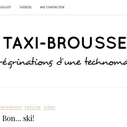
BOULOT
VIDÉOS
ME CONTACTER
FRAGMENTS
FUTILITÉ
VIDÉO
Bon… ski!