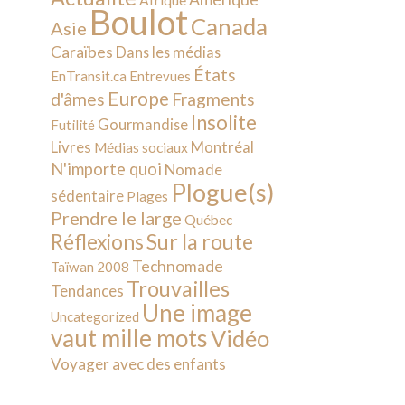
Afrique
Boulot
Canada
Asie
Caraïbes
Dans les médias
États
EnTransit.ca
Entrevues
Europe
d'âmes
Fragments
Insolite
Gourmandise
Futilité
Livres
Montréal
Médias sociaux
N'importe quoi
Nomade
Plogue(s)
sédentaire
Plages
Prendre le large
Québec
Sur la route
Réflexions
Technomade
Taïwan 2008
Trouvailles
Tendances
Une image
Uncategorized
vaut mille mots
Vidéo
Voyager avec des enfants