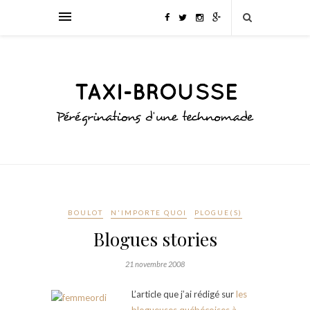
BOULOT
N'IMPORTE QUOI
PLOGUE(S)
Blogues stories
21 novembre 2008
L’article que j’ai rédigé sur
les
blogueuses québécoises à