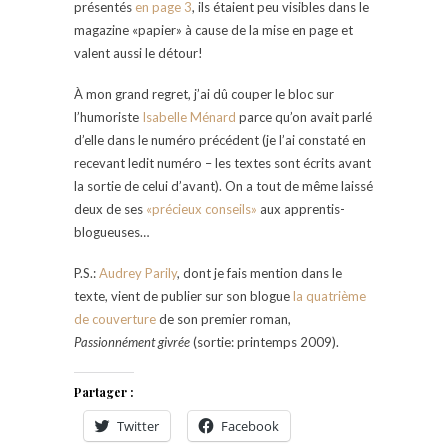
présentés
en page 3
, ils étaient peu visibles dans le
magazine «papier» à cause de la mise en page et
valent aussi le détour!
À mon grand regret, j’ai dû couper le bloc sur
l’humoriste
Isabelle Ménard
parce qu’on avait parlé
d’elle dans le numéro précédent (je l’ai constaté en
recevant ledit numéro – les textes sont écrits avant
la sortie de celui d’avant). On a tout de même laissé
deux de ses
«précieux conseils»
aux apprentis-
blogueuses…
P.S.:
Audrey Parily
, dont je fais mention dans le
texte, vient de publier sur son blogue
la quatrième
de couverture
de son premier roman,
Passionnément givrée
(sortie: printemps 2009).
Partager :
Twitter
Facebook