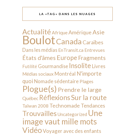
LA «TAG» DANS LES NUAGES
Actualité
Asie
Amérique
Afrique
Boulot
Canada
Caraïbes
Dans les médias
EnTransit.ca
Entrevues
Europe
États d'âmes
Fragments
Insolite
Livres
Gourmandise
Futilité
N'importe
Montréal
Médias sociaux
quoi
Nomade sédentaire
Plages
Plogue(s)
Prendre le large
Sur la route
Réflexions
Québec
Technomade
Tendances
Taïwan 2008
Une
Trouvailles
Uncategorized
image vaut mille mots
Vidéo
Voyager avec des enfants