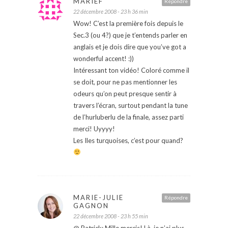
MARIEF
Répondre
22 décembre 2008 - 23 h 36 min
Wow! C’est la première fois depuis le
Sec.3 (ou 4?) que je t’entends parler en
anglais et je dois dire que you’ve got a
wonderful accent! :))
Intéressant ton vidéo! Coloré comme il
se doit, pour ne pas mentionner les
odeurs qu’on peut presque sentir à
travers l’écran, surtout pendant la tune
de l’hurluberlu de la finale, assez parti
merci! Uyyyy!
Les Iles turquoises, c’est pour quand?
MARIE-JULIE
Répondre
GAGNON
22 décembre 2008 - 23 h 55 min
@ Patrick: Mille mercis! Là, je n’ai plus