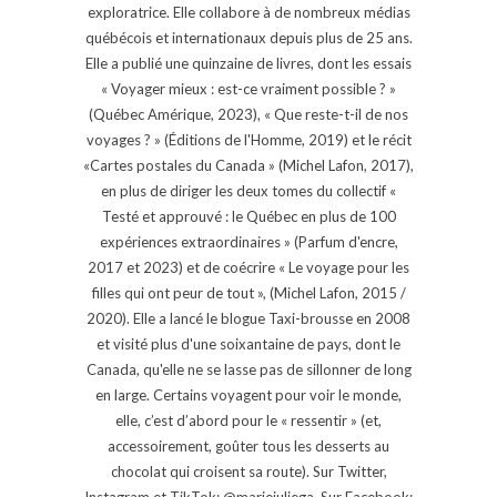
exploratrice. Elle collabore à de nombreux médias
québécois et internationaux depuis plus de 25 ans.
Elle a publié une quinzaine de livres, dont les essais
« Voyager mieux : est-ce vraiment possible ? »
(Québec Amérique, 2023), « Que reste-t-il de nos
voyages ? » (Éditions de l'Homme, 2019) et le récit
«Cartes postales du Canada » (Michel Lafon, 2017),
en plus de diriger les deux tomes du collectif «
Testé et approuvé : le Québec en plus de 100
expériences extraordinaires » (Parfum d'encre,
2017 et 2023) et de coécrire « Le voyage pour les
filles qui ont peur de tout », (Michel Lafon, 2015 /
2020). Elle a lancé le blogue Taxi-brousse en 2008
et visité plus d'une soixantaine de pays, dont le
Canada, qu'elle ne se lasse pas de sillonner de long
en large. Certains voyagent pour voir le monde,
elle, c’est d’abord pour le « ressentir » (et,
accessoirement, goûter tous les desserts au
chocolat qui croisent sa route). Sur Twitter,
Instagram et TikTok: @mariejuliega. Sur Facebook: