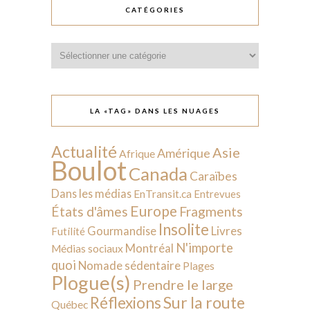
CATÉGORIES
Catégories
LA «TAG» DANS LES NUAGES
Actualité
Asie
Amérique
Afrique
Boulot
Canada
Caraïbes
Dans les médias
EnTransit.ca
Entrevues
Europe
États d'âmes
Fragments
Insolite
Livres
Gourmandise
Futilité
N'importe
Montréal
Médias sociaux
quoi
Nomade sédentaire
Plages
Plogue(s)
Prendre le large
Sur la route
Réflexions
Québec