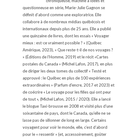
chroniqueuse, machine à idées et
questionneuse en série, Marie-Julie Gagnon se
définit d’abord comme une exploratrice. Elle
collabore à de nombreux médias québécois et
internationaux depuis plus de 25 ans. Elle a publié
une quinzaine de livres, dont les essais « Voyager
mieux : est-ce vraiment possible ? » (Québec
Amérique, 2023), « Que reste-t-il de nos voyages ?
» (Éditions de l'Homme, 2019) et le récit «Cartes
postales du Canada » (Michel Lafon, 2017), en plus
de diriger les deux tomes du collectif « Testé et
approuvé : le Québec en plus de 100 expériences
extraordinaires » (Parfum d'encre, 2017 et 2023) et
de coécrire « Le voyage pour les filles qui ont peur
de tout », (Michel Lafon, 2015 / 2020). Elle a lancé
le blogue Taxi-brousse en 2008 et visité plus d'une
soixantaine de pays, dont le Canada, qu'elle ne se
lasse pas de sillonner de long en large. Certains
voyagent pour voir le monde, elle, c’est d’abord
pour le « ressentir » (et, accessoirement, goûter