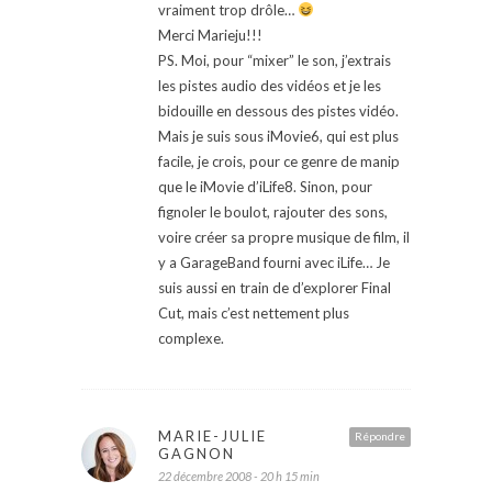
vraiment trop drôle…
Merci Marieju!!!
PS. Moi, pour “mixer” le son, j’extrais
les pistes audio des vidéos et je les
bidouille en dessous des pistes vidéo.
Mais je suis sous iMovie6, qui est plus
facile, je crois, pour ce genre de manip
que le iMovie d’iLife8. Sinon, pour
fignoler le boulot, rajouter des sons,
voire créer sa propre musique de film, il
y a GarageBand fourni avec iLife… Je
suis aussi en train de d’explorer Final
Cut, mais c’est nettement plus
complexe.
MARIE-JULIE
Répondre
GAGNON
22 décembre 2008 - 20 h 15 min