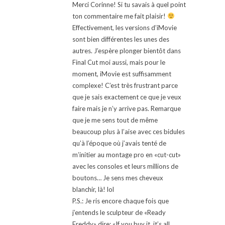
Merci Corinne! Si tu savais à quel point
ton commentaire me fait plaisir!
Effectivement, les versions d’iMovie
sont bien différentes les unes des
autres. J’espère plonger bientôt dans
Final Cut moi aussi, mais pour le
moment, iMovie est suffisamment
complexe! C’est très frustrant parce
que je sais exactement ce que je veux
faire mais je n’y arrive pas. Remarque
que je me sens tout de même
beaucoup plus à l’aise avec ces bidules
qu’à l’époque où j’avais tenté de
m’initier au montage pro en «cut-cut»
avec les consoles et leurs millions de
boutons… Je sens mes cheveux
blanchir, là! lol
P.S.: Je ris encore chaque fois que
j’entends le sculpteur de «Ready
Freddy» dire: «If you buy it, it’s all