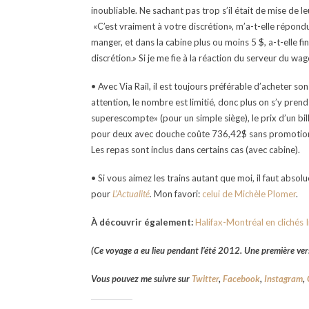
inoubliable. Ne sachant pas trop s’il était de mise de le
«C’est vraiment à votre discrétion», m’a-t-elle répond
manger, et dans la cabine plus ou moins 5 $, a-t-elle f
discrétion.» Si je me fie à la réaction du serveur du wag
• Avec Via Rail, il est toujours préférable d’acheter s
attention, le nombre est limitié, donc plus on s’y prend 
superescompte» (pour un simple siège), le prix d’un bil
pour deux avec douche coûte 736,42$ sans promotion. 
Les repas sont inclus dans certains cas (avec cabine).
• Si vous aimez les trains autant que moi, il faut absol
pour
L’Actualité
.
Mon favori:
celui de Michèle Plomer
.
À découvrir également:
Halifax-Montréal en clichés
(Ce voyage a eu lieu pendant l’été 2012. Une première vers
Vous pouvez me suivre sur
Twitter
,
Facebook
,
Instagram
,