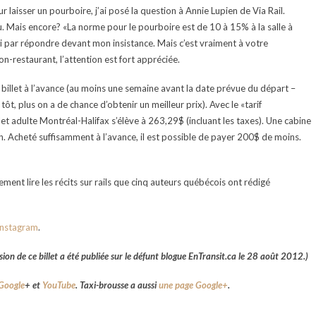
ur laisser un pourboire, j’ai posé la question à Annie Lupien de Via Rail.
u. Mais encore? «La norme pour le pourboire est de 10 à 15% à la salle à
ini par répondre devant mon insistance. Mais c’est vraiment à votre
on-restaurant, l’attention est fort appréciée.
on billet à l’avance (au moins une semaine avant la date prévue du départ –
tôt, plus on a de chance d’obtenir un meilleur prix). Avec le «tarif
let adulte Montréal-Halifax s’élève à 263,29$ (incluant les taxes). Une cabine
Acheté suffisamment à l’avance, il est possible de payer 200$ de moins.
uement lire les récits sur rails que cinq auteurs québécois ont rédigé
 Instagram
.
ion de ce billet a été publiée sur le défunt blogue EnTransit.ca le 28 août 2012.)
Google
+
et
YouTube
. Taxi-brousse a aussi
une page Google+
.