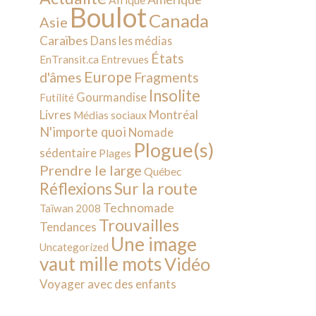
Afrique
Boulot
Canada
Asie
Caraïbes
Dans les médias
États
EnTransit.ca
Entrevues
Europe
d'âmes
Fragments
Insolite
Gourmandise
Futilité
Livres
Montréal
Médias sociaux
N'importe quoi
Nomade
Plogue(s)
sédentaire
Plages
Prendre le large
Québec
Sur la route
Réflexions
Technomade
Taïwan 2008
Trouvailles
Tendances
Une image
Uncategorized
vaut mille mots
Vidéo
Voyager avec des enfants