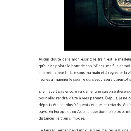
Aucun doute dans mon esprit: le train est le meill
qu’elle ne pointe le bout de son joli nez, ma fille et m
son petit coeur battre sous ma main et à regarder la vi
heures à imaginer le sourire qui s’esquisserait bientôt 
Elle n’avait pas encore vu défiler une saison entière
pour aller rendre visite à mes parents. Depuis, je ne ca
départs étaient plus fréquents et que les retards l’étai
pays. En Europe et en Asie, la question ne se pose m
distances, le train s’impose.
Se laisser bercer pendant quelques heures est une