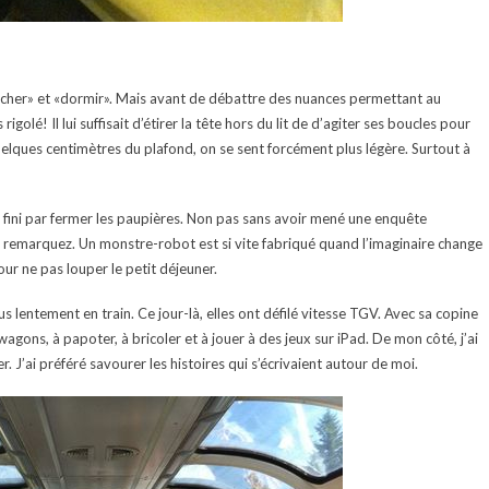
ucher» et «dormir». Mais avant de débattre des nuances permettant au
lé! Il lui suffisait d’étirer la tête hors du lit de d’agiter ses boucles pour
uelques centimètres du plafond, on se sent forcément plus légère. Surtout à
fini par fermer les paupières. Non pas sans avoir mené une enquête
le, remarquez. Un monstre-robot est si vite fabriqué quand l’imaginaire change
our ne pas louper le petit déjeuner.
s lentement en train. Ce jour-là, elles ont défilé vitesse TGV. Avec sa copine
 wagons, à papoter, à bricoler et à jouer à des jeux sur iPad. De mon côté, j’ai
r. J’ai préféré savourer les histoires qui s’écrivaient autour de moi.