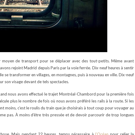
eur moyen de transport pour se déplacer avec des tout-petits. Même avant
oi avons rejoint Madrid depuis Paris par la voie ferrée. Dix-neuf heures à sentir
lle se transformer en villages, en montagnes, puis à nouveau en ville. Dix-neuf
sur son visage devant de tels spectacles.
 quand nous avons effectué le trajet Montréal-Chambord pour la première fois
lcule plus le nombre de fois où nous avons préféré les rails à la route. Si les
ent moins, c’est le roulis du train que je choisirais à tout coup pour voyager au
ême pas. À moins d’être très pressée et de devoir parcourir de trop longues
 chose. Mais pendant 22 heures, temps nécessaire à
l’Océan
pour relier la