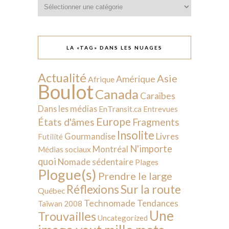
Catégories
LA «TAG» DANS LES NUAGES
Actualité
Asie
Amérique
Afrique
Boulot
Canada
Caraïbes
Dans les médias
EnTransit.ca
Entrevues
Europe
États d'âmes
Fragments
Insolite
Livres
Gourmandise
Futilité
N'importe
Montréal
Médias sociaux
quoi
Nomade sédentaire
Plages
Plogue(s)
Prendre le large
Sur la route
Réflexions
Québec
Technomade
Tendances
Taïwan 2008
Une
Trouvailles
Uncategorized