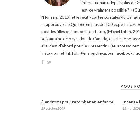
internationaux depuis plus de 25 
est-ce vraiment possible ? » (Q
l'Homme, 2019) et le récit «Cartes postales du Canada »
et approuvé : le Québec en plus de 100 expériences ex
pour les filles qui ont peur de tout », (Michel Lafon, 2
soixantaine de pays, dont le Canada, qu'elle ne se lass
elle, c’est d’abord pour le « ressentir » (et, accessoire
Instagram et TikTok: @mariejuliega. Sur Facebook: 
VOUS PO
8 endroits pour retomber en enfance
Intense 
29 octobre 2009
12 mai 200