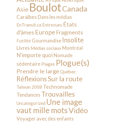
Afrique
Boulot
Canada
Asie
Caraïbes
Dans les médias
États
EnTransit.ca
Entrevues
Europe
d'âmes
Fragments
Insolite
Gourmandise
Futilité
Livres
Montréal
Médias sociaux
N'importe quoi
Nomade
Plogue(s)
sédentaire
Plages
Prendre le large
Québec
Sur la route
Réflexions
Technomade
Taïwan 2008
Trouvailles
Tendances
Une image
Uncategorized
vaut mille mots
Vidéo
Voyager avec des enfants