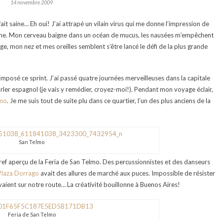
14 novembre 2009
ait saine… Eh oui! J’ai attrapé un vilain virus qui me donne l’impression de
râne. Mon cerveau baigne dans un océan de mucus, les nausées m’empêchent
, mon nez et mes oreilles semblent s’être lancé le défi de la plus grande
imposé ce sprint. J’ai passé quatre journées merveilleuses dans la capitale
parler espagnol (je vais y remédier, croyez-moi!). Pendant mon voyage éclair,
lmo
. Je me suis tout de suite plu dans ce quartier, l’un des plus anciens de la
San Telmo
 bref aperçu de la Feria de San Telmo. Des percussionnistes et des danseurs
Plaza Dorrago
avait des allures de marché aux puces. Impossible de résister
uvaient sur notre route… La créativité bouillonne à Buenos Aires!
Feria de San Telmo