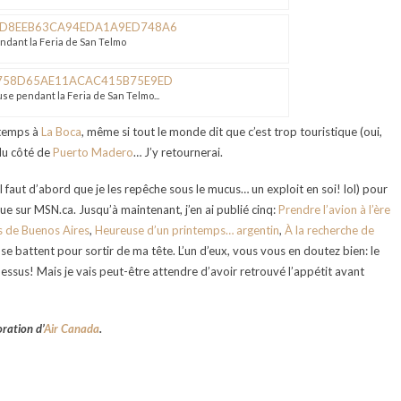
ndant la Feria de San Telmo
use pendant la Feria de San Telmo...
 temps à
La Boca
, même si tout le monde dit que c’est trop touristique (oui,
 du côté de
Puerto Madero
… J’y retournerai.
 faut d’abord que je les repêche sous le mucus… un exploit en soi! lol) pour
ue sur MSN.ca. Jusqu’à maintenant, j’en ai publié cinq:
Prendre l’avion à l’ère
s de Buenos Aires
,
Heureuse d’un printemps… argentin
,
À la recherche de
 se battent pour sortir de ma tête. L’un d’eux, vous vous en doutez bien: le
dessus! Mais je vais peut-être attendre d’avoir retrouvé l’appétit avant
oration d’
Air Canada
.