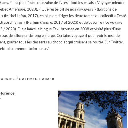
ans. Elle a publié une quinzaine de livres, dont les essais « Voyager mieux :
uébec Amérique, 2023), « Que reste-t-il de nos voyages ? » (Éditions de
 (Michel Lafon, 2017), en plus de diriger les deux tomes du collectif « Testé
traordinaires » (Parfum d'encre, 2017 et 2023) et de coécrire « Le voyage
015 / 2020). Elle a lancé le blogue Taxi-brousse en 2008 et visité plus d'une
e pas de sillonner de long en large. Certains voyagent pour voir le monde,
ment, goûter tous les desserts au chocolat qui croisent sa route). Sur Twitter,
facebook.com/montaxibrousse/
URRIEZ ÉGALEMENT AIMER
Florence
9