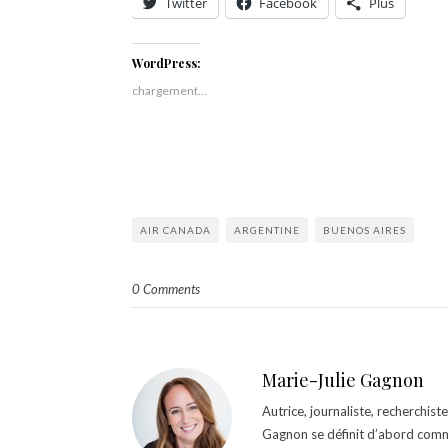
Twitter
Facebook
Plus
WordPress:
chargement…
AIR CANADA
ARGENTINE
BUENOS AIRES
0 Comments
Marie-Julie Gagnon
Autrice, journaliste, recherchis
Gagnon se définit d’abord comm