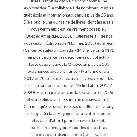
Julie Gagnon se définit d’abord comme une
exploratrice. Elle collabore à de nombreux médias
québécois et internationaux depuis plus de 25 ans.
Elle a publié une quinzaine de livres, dont les essais
« Voyager mieux : est-ce vraiment possible ? »
(Québec Amérique, 2023), « Que reste-t-il de nos
voyages ? » (Éditions de l'Homme, 2019) et le récit
«Cartes postales du Canada » (Michel Lafon, 2017),
en plus de diriger les deux tomes du collectif «
Testé et approuvé : le Québec en plus de 100
expériences extraordinaires » (Parfum d'encre,
2017 et 2023) et de coécrire « Le voyage pour les
filles qui ont peur de tout », (Michel Lafon, 2015 /
2020). Elle a lancé le blogue Taxi-brousse en 2008
et visité plus d'une soixantaine de pays, dont le
Canada, qu'elle ne se lasse pas de sillonner de long
en large. Certains voyagent pour voir le monde,
elle, c’est d’abord pour le « ressentir » (et,
accessoirement, goûter tous les desserts au
chocolat qui croisent sa route). Sur Twitter,