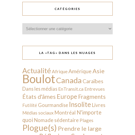
CATÉGORIES
Catégories
LA «TAG» DANS LES NUAGES
Actualité
Asie
Amérique
Afrique
Boulot
Canada
Caraïbes
Dans les médias
EnTransit.ca
Entrevues
Europe
États d'âmes
Fragments
Insolite
Livres
Gourmandise
Futilité
N'importe
Montréal
Médias sociaux
quoi
Nomade sédentaire
Plages
Plogue(s)
Prendre le large