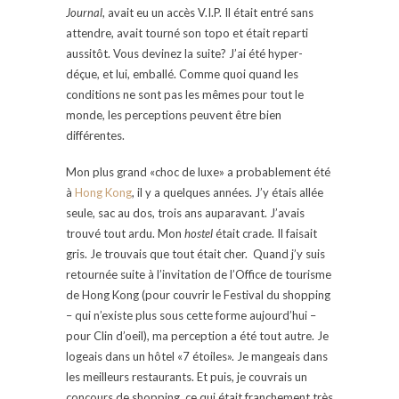
Journal
, avait eu un accès V.I.P. Il était entré sans
attendre, avait tourné son topo et était reparti
aussitôt. Vous devinez la suite? J’ai été hyper-
déçue, et lui, emballé. Comme quoi quand les
conditions ne sont pas les mêmes pour tout le
monde, les perceptions peuvent être bien
différentes.
Mon plus grand «choc de luxe» a probablement été
à
Hong Kong
, il y a quelques années. J’y étais allée
seule, sac au dos, trois ans auparavant. J’avais
trouvé tout ardu. Mon
hostel
était crade. Il faisait
gris. Je trouvais que tout était cher. Quand j’y suis
retournée suite à l’invitation de l’Office de tourisme
de Hong Kong (pour couvrir le Festival du shopping
– qui n’existe plus sous cette forme aujourd’hui –
pour Clin d’oeil), ma perception a été tout autre. Je
logeais dans un hôtel «7 étoiles». Je mangeais dans
les meilleurs restaurants. Et puis, je couvrais un
concours de shopping, ce qui était franchement très