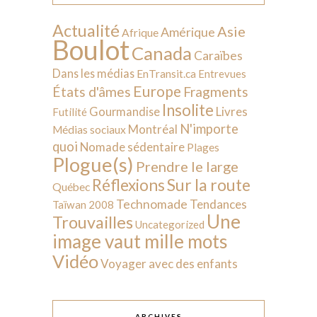
Actualité
Asie
Amérique
Afrique
Boulot
Canada
Caraïbes
Dans les médias
EnTransit.ca
Entrevues
Europe
États d'âmes
Fragments
Insolite
Livres
Gourmandise
Futilité
N'importe
Montréal
Médias sociaux
quoi
Nomade sédentaire
Plages
Plogue(s)
Prendre le large
Sur la route
Réflexions
Québec
Technomade
Tendances
Taïwan 2008
Une
Trouvailles
Uncategorized
image vaut mille mots
Vidéo
Voyager avec des enfants
ARCHIVES