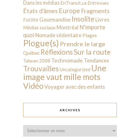
Dans les médias
EnTransit.ca
Entrevues
Europe
États d'âmes
Fragments
Insolite
Livres
Gourmandise
Futilité
N'importe
Montréal
Médias sociaux
quoi
Nomade sédentaire
Plages
Plogue(s)
Prendre le large
Sur la route
Réflexions
Québec
Technomade
Tendances
Taïwan 2008
Une
Trouvailles
Uncategorized
image vaut mille mots
Vidéo
Voyager avec des enfants
ARCHIVES
Archives