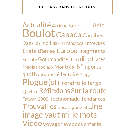
LA «TAG» DANS LES NUAGES
Actualité
Asie
Amérique
Afrique
Boulot
Canada
Caraïbes
Dans les médias
EnTransit.ca
Entrevues
Europe
États d'âmes
Fragments
Insolite
Livres
Gourmandise
Futilité
N'importe
Montréal
Médias sociaux
quoi
Nomade sédentaire
Plages
Plogue(s)
Prendre le large
Sur la route
Réflexions
Québec
Technomade
Tendances
Taïwan 2008
Une
Trouvailles
Uncategorized
image vaut mille mots
Vidéo
Voyager avec des enfants