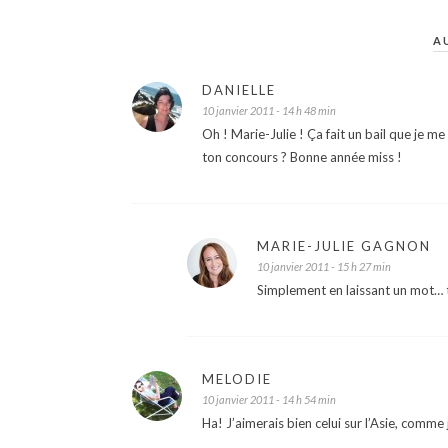
A
DANIELLE
10 janvier 2011 - 14 h 48 min
Oh ! Marie-Julie ! Ça fait un bail que je m
ton concours ? Bonne année miss !
MARIE-JULIE GAGNON
10 janvier 2011 - 15 h 27 min
Simplement en laissant un mot… t
MELODIE
10 janvier 2011 - 14 h 54 min
Ha! J’aimerais bien celui sur l’Asie, comm