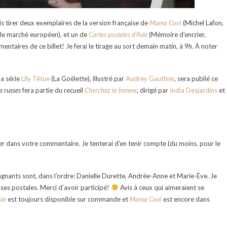
s tirer deux exemplaires de la version française de
Mama Cool
(Michel Lafon,
 le marché européen), et un de
Cartes postales d’Asie
(Mémoire d’encrier,
ntaires de ce billet! Je ferai le tirage au sort demain matin, à 9h. À noter
la série
Lily Têtue
(La Goélette), illustré par
Audrey Gauthier
, sera publié ce
s russes
fera partie du recueil
Cherchez la femme
, dirigé par
India Desjardins
et
er dans votre commentaire. Je tenterai d’en tenir compte (du moins, pour le
gnants sont, dans l’ordre: Danielle Durette, Andrée-Anne et Marie-Ève. Je
sses postales. Merci d’avoir participé!
Avis à ceux qui aimeraient se
sie
est toujours disponible sur commande et
Mama Cool
est encore dans