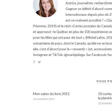
Autrice, journaliste, recherchis
Gagnon se définit d’abord comm
internationaux depuis plus de 25 
est-ce vraiment possible ? » (Q
l'Homme, 2019) et le récit «Cartes postales du Canada »
et approuvé : le Québec en plus de 100 expériences ex
pour les filles qui ont peur de tout », (Michel Lafon, 2
soixantaine de pays, dont le Canada, qu'elle ne se lass
elle, c’est d’abord pour le « ressentir » (et, accessoire
Instagram et TikTok: @mariejuliega. Sur Facebook: 
VOUS PO
Mon salon du livre 2011
10 curieu
la planèt
21 novembre 2011
22 novembr