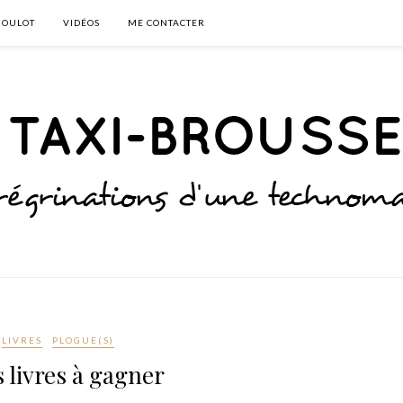
BOULOT
VIDÉOS
ME CONTACTER
LIVRES
PLOGUE(S)
s livres à gagner