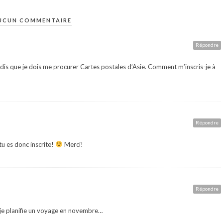
UCUN COMMENTAIRE
Répondre
e dis que je dois me procurer Cartes postales d’Asie. Comment m’inscris-je à
Répondre
u es donc inscrite!
Merci!
Répondre
e je planifie un voyage en novembre…