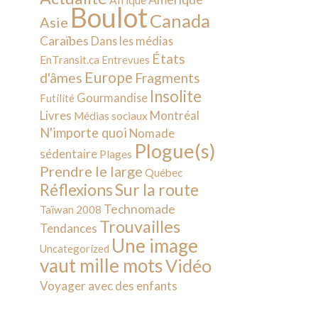
Afrique
Boulot
Canada
Asie
Caraïbes
Dans les médias
États
EnTransit.ca
Entrevues
Europe
d'âmes
Fragments
Insolite
Gourmandise
Futilité
Livres
Montréal
Médias sociaux
N'importe quoi
Nomade
Plogue(s)
sédentaire
Plages
Prendre le large
Québec
Sur la route
Réflexions
Technomade
Taïwan 2008
Trouvailles
Tendances
Une image
Uncategorized
vaut mille mots
Vidéo
Voyager avec des enfants