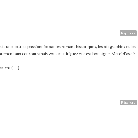
Répondre
suis une lectrice passionnée par les romans historiques, les biographies et les
arement aux concours mais vous m’intriguez et c’est bon signe. Merci d’avoir
mment (-_~)
Répondre