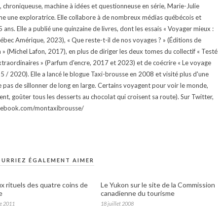
te, chroniqueuse, machine à idées et questionneuse en série, Marie-Julie
e une exploratrice. Elle collabore à de nombreux médias québécois et
ans. Elle a publié une quinzaine de livres, dont les essais « Voyager mieux :
uébec Amérique, 2023), « Que reste-t-il de nos voyages ? » (Éditions de
 (Michel Lafon, 2017), en plus de diriger les deux tomes du collectif « Testé
traordinaires » (Parfum d'encre, 2017 et 2023) et de coécrire « Le voyage
015 / 2020). Elle a lancé le blogue Taxi-brousse en 2008 et visité plus d'une
e pas de sillonner de long en large. Certains voyagent pour voir le monde,
ment, goûter tous les desserts au chocolat qui croisent sa route). Sur Twitter,
facebook.com/montaxibrousse/
URRIEZ ÉGALEMENT AIMER
x rituels des quatre coins de
Le Yukon sur le site de la Commission
e
canadienne du tourisme
e 2011
18 juillet 2008