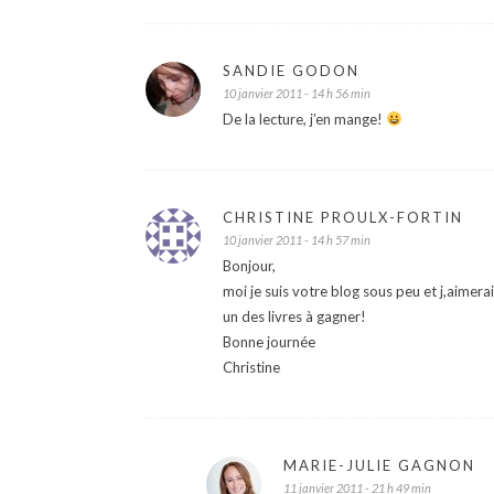
SANDIE GODON
10 janvier 2011 - 14 h 56 min
De la lecture, j’en mange!
CHRISTINE PROULX-FORTIN
10 janvier 2011 - 14 h 57 min
Bonjour,
moi je suis votre blog sous peu et j,aimera
un des livres à gagner!
Bonne journée
Christine
MARIE-JULIE GAGNON
11 janvier 2011 - 21 h 49 min