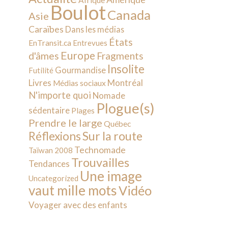
Afrique
Boulot
Canada
Asie
Caraïbes
Dans les médias
États
EnTransit.ca
Entrevues
Europe
d'âmes
Fragments
Insolite
Gourmandise
Futilité
Livres
Montréal
Médias sociaux
N'importe quoi
Nomade
Plogue(s)
sédentaire
Plages
Prendre le large
Québec
Sur la route
Réflexions
Technomade
Taïwan 2008
Trouvailles
Tendances
Une image
Uncategorized
vaut mille mots
Vidéo
Voyager avec des enfants