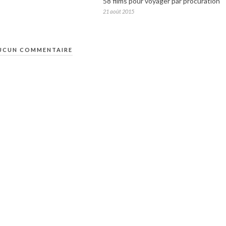
58 films pour voyager par procuration
21 août 2015
UCUN COMMENTAIRE