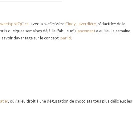
SweetspotQC.ca
, avec la
sublimissime
Cindy Laverdière
, rédactrice de la
depuis quelques semaines déjà, le (fabuleux!)
lancement
a eu lieu la semaine
en savoir davantage sur le concept,
par ici
.
atier
, où j’ai eu droit à une dégustation de chocolats tous plus délicieux les