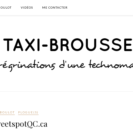
BOULOT
VIDÉOS
ME CONTACTER
BOULOT
PLOGUE(S)
eetspotQC.ca