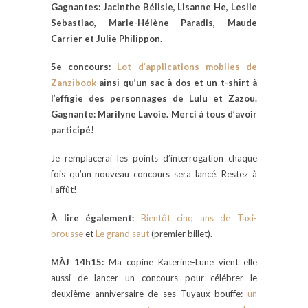
Gagnantes: Jacinthe Bélisle, Lisanne He, Leslie
Sebastiao, Marie-Hélène Paradis, Maude
Carrier et Julie Philippon.
5e concours:
Lot d’applications mobiles de
Zanzibook
ainsi qu’un sac à dos et un t-shirt à
l’effigie des personnages de Lulu et Zazou.
Gagnante: Marilyne Lavoie. Merci à tous d’avoir
participé!
Je remplacerai les points d’interrogation chaque
fois qu’un nouveau concours sera lancé. Restez à
l’affût!
À lire également:
Bientôt cinq ans de Taxi-
brousse
et
Le grand saut
(premier billet).
MÀJ 14h15:
Ma copine Katerine-Lune vient elle
aussi de lancer un concours pour célébrer le
deuxième anniversaire de ses Tuyaux bouffe:
un