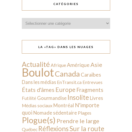
CATÉGORIES
Catégories
LA «TAG» DANS LES NUAGES
Actualité
Asie
Amérique
Afrique
Boulot
Canada
Caraïbes
Dans les médias
EnTransit.ca
Entrevues
Europe
États d'âmes
Fragments
Insolite
Livres
Gourmandise
Futilité
N'importe
Montréal
Médias sociaux
quoi
Nomade sédentaire
Plages
Plogue(s)
Prendre le large
Sur la route
Réflexions
Québec