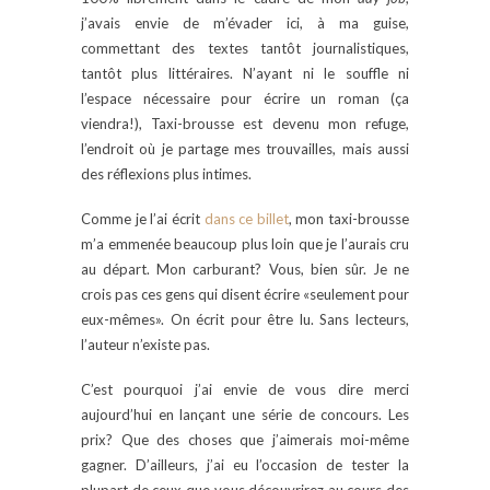
j’avais envie de m’évader ici, à ma guise,
commettant des textes tantôt journalistiques,
tantôt plus littéraires. N’ayant ni le souffle ni
l’espace nécessaire pour écrire un roman (ça
viendra!), Taxi-brousse est devenu mon refuge,
l’endroit où je partage mes trouvailles, mais aussi
des réflexions plus intimes.
Comme je l’ai écrit
dans ce billet
, mon taxi-brousse
m’a emmenée beaucoup plus loin que je l’aurais cru
au départ. Mon carburant? Vous, bien sûr. Je ne
crois pas ces gens qui disent écrire «seulement pour
eux-mêmes». On écrit pour être lu. Sans lecteurs,
l’auteur n’existe pas.
C’est pourquoi j’ai envie de vous dire merci
aujourd’hui en lançant une série de concours. Les
prix? Que des choses que j’aimerais moi-même
gagner. D’ailleurs, j’ai eu l’occasion de tester la
plupart de ceux que vous découvrirez au cours des