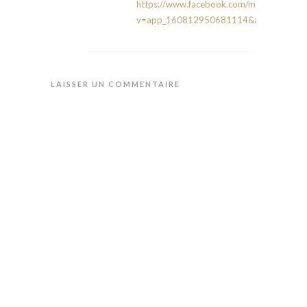
https://www.facebook.com/montaxibrous
v=app_160812950681114&amp
;
LAISSER UN COMMENTAIRE