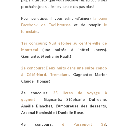
prochains jours… Je ne vous en dis pas plus!
Pour participer, il vous suffit «d’aimer»
la page
Facebook de Taxi-brousse
et de remplir
le
formulaire
.
1er concours
:
Nuit étoilée au centre-ville de
Montréal
(une nuitée à l’hôtel Loews).
Gagnante: Stéphanie Rault!
2e concours
:
Deux nuits dans une suite-condo
à Côté-Nord, Tremblant
. Gagnante: Marie-
Claude Thomas!
3e concours:
25 livres de voyage à
gagner!
Gagnants: Stéphanie Dufresne,
Amélie Blanchet, L’Amoureuse des desserts,
Arsenal Kaminski et Danielle Rose!
4e concours:
6 Passeport 3B
.