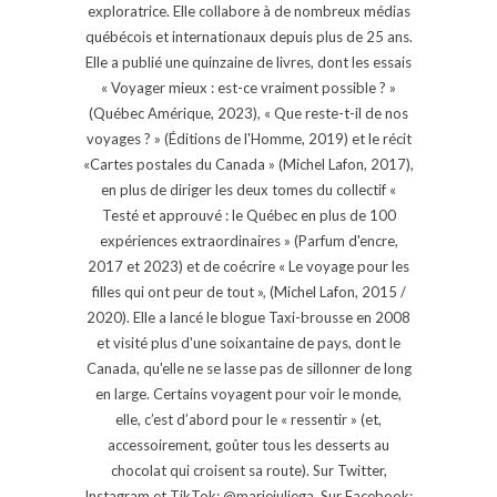
exploratrice. Elle collabore à de nombreux médias
québécois et internationaux depuis plus de 25 ans.
Elle a publié une quinzaine de livres, dont les essais
« Voyager mieux : est-ce vraiment possible ? »
(Québec Amérique, 2023), « Que reste-t-il de nos
voyages ? » (Éditions de l'Homme, 2019) et le récit
«Cartes postales du Canada » (Michel Lafon, 2017),
en plus de diriger les deux tomes du collectif «
Testé et approuvé : le Québec en plus de 100
expériences extraordinaires » (Parfum d'encre,
2017 et 2023) et de coécrire « Le voyage pour les
filles qui ont peur de tout », (Michel Lafon, 2015 /
2020). Elle a lancé le blogue Taxi-brousse en 2008
et visité plus d'une soixantaine de pays, dont le
Canada, qu'elle ne se lasse pas de sillonner de long
en large. Certains voyagent pour voir le monde,
elle, c’est d’abord pour le « ressentir » (et,
accessoirement, goûter tous les desserts au
chocolat qui croisent sa route). Sur Twitter,
Instagram et TikTok: @mariejuliega. Sur Facebook: