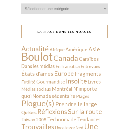
Catégories
LA «TAG» DANS LES NUAGES
Actualité
Asie
Amérique
Afrique
Boulot
Canada
Caraïbes
Dans les médias
EnTransit.ca
Entrevues
Europe
États d'âmes
Fragments
Insolite
Livres
Gourmandise
Futilité
N'importe
Montréal
Médias sociaux
quoi
Nomade sédentaire
Plages
Plogue(s)
Prendre le large
Sur la route
Réflexions
Québec
Technomade
Tendances
Taïwan 2008
Une
Trouvailles
Uncategorized