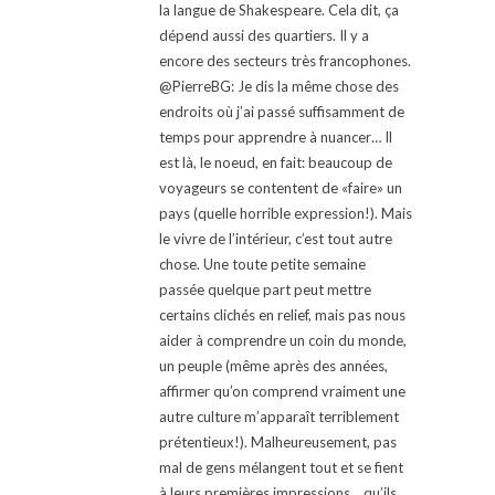
la langue de Shakespeare. Cela dit, ça
dépend aussi des quartiers. Il y a
encore des secteurs très francophones.
@PierreBG: Je dis la même chose des
endroits où j’ai passé suffisamment de
temps pour apprendre à nuancer… Il
est là, le noeud, en fait: beaucoup de
voyageurs se contentent de «faire» un
pays (quelle horrible expression!). Mais
le vivre de l’intérieur, c’est tout autre
chose. Une toute petite semaine
passée quelque part peut mettre
certains clichés en relief, mais pas nous
aider à comprendre un coin du monde,
un peuple (même après des années,
affirmer qu’on comprend vraiment une
autre culture m’apparaît terriblement
prétentieux!). Malheureusement, pas
mal de gens mélangent tout et se fient
à leurs premières impressions… qu’ils