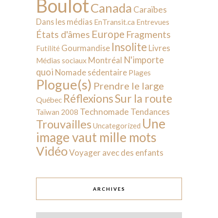
Boulot
Canada
Caraïbes
Dans les médias
EnTransit.ca
Entrevues
Europe
États d'âmes
Fragments
Insolite
Livres
Gourmandise
Futilité
N'importe
Montréal
Médias sociaux
quoi
Nomade sédentaire
Plages
Plogue(s)
Prendre le large
Sur la route
Réflexions
Québec
Technomade
Tendances
Taïwan 2008
Une
Trouvailles
Uncategorized
image vaut mille mots
Vidéo
Voyager avec des enfants
ARCHIVES
Archives