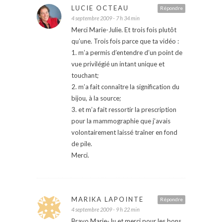
LUCIE OCTEAU
Répondre
4 septembre 2009 - 7 h 34 min
Merci Marie-Julie. Et trois fois plutôt
qu’une. Trois fois parce que ta vidéo :
1. m’a permis d’entendre d’un point de
vue privilégié un intant unique et
touchant;
2. m’a fait connaître la signification du
bijou, à la source;
3. et m’a fait ressortir la prescription
pour la mammographie que j’avais
volontairement laissé traîner en fond
de pile.
Merci.
MARIKA LAPOINTE
Répondre
4 septembre 2009 - 9 h 22 min
Bravo Marie-Ju et merci pour les bons