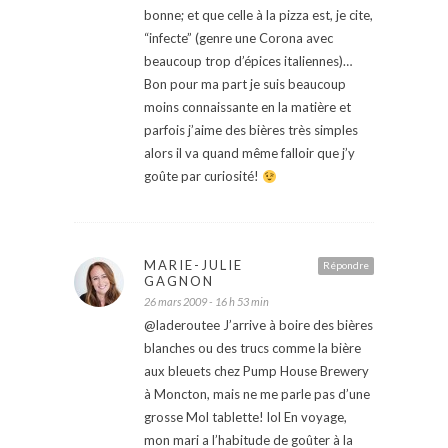
bonne; et que celle à la pizza est, je cite,
“infecte” (genre une Corona avec
beaucoup trop d’épices italiennes)…
Bon pour ma part je suis beaucoup
moins connaissante en la matière et
parfois j’aime des bières très simples
alors il va quand même falloir que j’y
goûte par curiosité!
MARIE-JULIE
Répondre
GAGNON
26 mars 2009 - 16 h 53 min
@laderoutee J’arrive à boire des bières
blanches ou des trucs comme la bière
aux bleuets chez Pump House Brewery
à Moncton, mais ne me parle pas d’une
grosse Mol tablette! lol En voyage,
mon mari a l’habitude de goûter à la