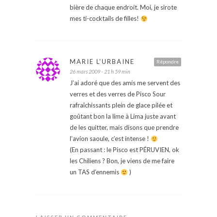
bière de chaque endroit. Moi, je sirote
mes ti-cocktails de filles!
MARIE L'URBAINE
Répondre
26 mars 2009 - 21 h 59 min
J’ai adoré que des amis me servent des
verres et des verres de Pisco Sour
rafraîchissants plein de glace pilée et
goûtant bon la lime à Lima juste avant
de les quitter, mais disons que prendre
l’avion saoule, c’est intense !
(En passant : le Pisco est PÉRUVIEN, ok
les Chiliens ? Bon, je viens de me faire
un TAS d’ennemis
)