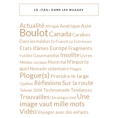
LA «TAG» DANS LES NUAGES
Actualité
Asie
Amérique
Afrique
Boulot
Canada
Caraïbes
Dans les médias
EnTransit.ca
Entrevues
Europe
États d'âmes
Fragments
Insolite
Livres
Gourmandise
Futilité
N'importe
Montréal
Médias sociaux
quoi
Nomade sédentaire
Plages
Plogue(s)
Prendre le large
Sur la route
Réflexions
Québec
Technomade
Tendances
Taïwan 2008
Une
Trouvailles
Uncategorized
image vaut mille mots
Vidéo
Voyager avec des enfants