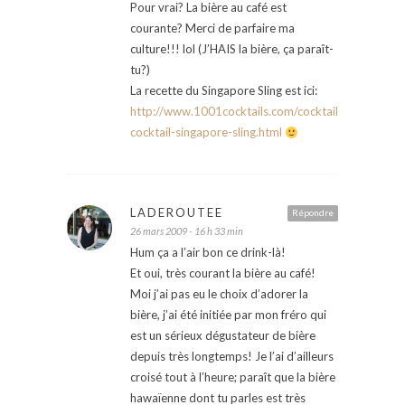
Pour vrai? La bière au café est
courante? Merci de parfaire ma
culture!!! lol (J’HAIS la bière, ça paraît-
tu?)
La recette du Singapore Sling est ici:
http://www.1001cocktails.com/cocktails/293/recett
cocktail-singapore-sling.html
LADEROUTEE
Répondre
26 mars 2009 - 16 h 33 min
Hum ça a l’air bon ce drink-là!
Et oui, très courant la bière au café!
Moi j’ai pas eu le choix d’adorer la
bière, j’ai été initiée par mon fréro qui
est un sérieux dégustateur de bière
depuis très longtemps! Je l’ai d’ailleurs
croisé tout à l’heure; paraît que la bière
hawaïenne dont tu parles est très