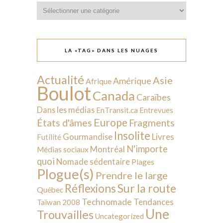
Catégories
LA «TAG» DANS LES NUAGES
Actualité
Asie
Amérique
Afrique
Boulot
Canada
Caraïbes
Dans les médias
EnTransit.ca
Entrevues
Europe
États d'âmes
Fragments
Insolite
Livres
Gourmandise
Futilité
N'importe
Montréal
Médias sociaux
quoi
Nomade sédentaire
Plages
Plogue(s)
Prendre le large
Sur la route
Réflexions
Québec
Technomade
Tendances
Taïwan 2008
Une
Trouvailles
Uncategorized