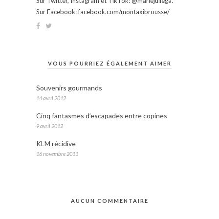
Sur Twitter, Instagram et TikTok: @mariejuliega.
Sur Facebook: facebook.com/montaxibrousse/
VOUS POURRIEZ ÉGALEMENT AIMER
Souvenirs gourmands
14 avril 2012
Cinq fantasmes d’escapades entre copines
9 avril 2012
KLM récidive
16 novembre 2011
AUCUN COMMENTAIRE