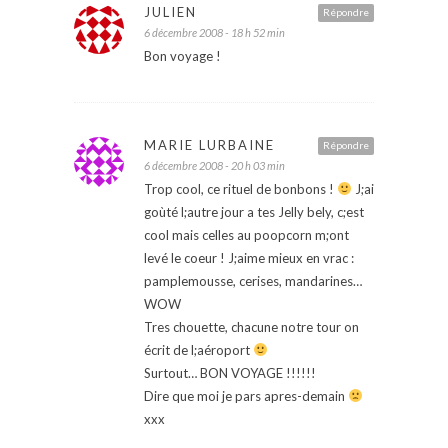
JULIEN
Répondre
6 décembre 2008 - 18 h 52 min
Bon voyage !
MARIE LURBAINE
Répondre
6 décembre 2008 - 20 h 03 min
Trop cool, ce rituel de bonbons !
J;ai
goùté l;autre jour a tes Jelly bely, c;est
cool mais celles au poopcorn m;ont
levé le coeur ! J;aime mieux en vrac :
pamplemousse, cerises, mandarines…
WOW
Tres chouette, chacune notre tour on
écrit de l;aéroport
Surtout… BON VOYAGE !!!!!!
Dire que moi je pars apres-demain
xxx