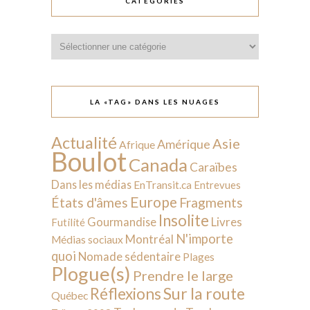
CATÉGORIES
Catégories
LA «TAG» DANS LES NUAGES
Actualité
Asie
Amérique
Afrique
Boulot
Canada
Caraïbes
Dans les médias
EnTransit.ca
Entrevues
Europe
États d'âmes
Fragments
Insolite
Livres
Gourmandise
Futilité
N'importe
Montréal
Médias sociaux
quoi
Nomade sédentaire
Plages
Plogue(s)
Prendre le large
Sur la route
Réflexions
Québec