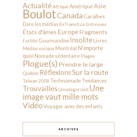
Actualité
Asie
Amérique
Afrique
Boulot
Canada
Caraïbes
Dans les médias
EnTransit.ca
Entrevues
Europe
États d'âmes
Fragments
Insolite
Livres
Gourmandise
Futilité
N'importe
Montréal
Médias sociaux
quoi
Nomade sédentaire
Plages
Plogue(s)
Prendre le large
Sur la route
Réflexions
Québec
Technomade
Tendances
Taïwan 2008
Une
Trouvailles
Uncategorized
image vaut mille mots
Vidéo
Voyager avec des enfants
ARCHIVES