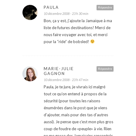
PAULA
Répondre
10 décembre 2008 - 23 h 30 min
Bon, ça y est, j’ajoute la Jamaïque à ma
liste de futures destinations! Merci de
nous faire voyager avec toi, et merci
pour la “ride” de bobsled!
MARIE-JULIE
Répondre
GAGNON
10 décembre 2008 - 23 h 47 min
Paula, je te jure, je vivrais ici malgré
tout ce qu’on entend à propos de la
sécurité (pour toutes les raisons
énumérées dans le post que je viens
d’ajouter, mais pour des tas d’autres
aussi). Je pense que c’est mon plus gros
coup de foudre de «peuple» à vie. Rien
ne me gosse des Jamaïcains rencontrés