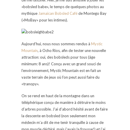
«bobsled babe», le temps de quelques photos au
mythique
Jamaican Bobsled Café
de Montego Bay
(«MoBay» pour les intimes).
Aujourd’hui, nous nous sommes rendus à
Mystic
Mountain
, à Ocho Rios, afin de tester une nouvelle
attraction: oui, des bobsleds pour tous (âge
minimum: 8 ans)! Conçu avec un grand souci de
l’environnement, Mystic Mountain est en fait un
vaste terrain de jeux où l’on peut aussi faire du
«tranopy».
On se rend en haut de la montagne dans un
téléphérique conçu de manière à détruire le moins
d’arbres possible. J’ai d’abord hésité avant de faire
la descente en bobsled (non seulement mon
médecin m’a dit de me tenir tranquille à cause de
mon muscle déchiré, mais j’avais la frousse!) et j’ai