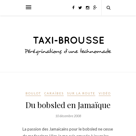
BOULOT
CARAÏBES
SUR LA ROUTE
VIDÉO
Du bobsled en Jamaïque
10 décembre 2008
La passion des Jamaïcains pour le bobsled ne cesse
de me fasciner. Hier, je me suis amusée à jouer les