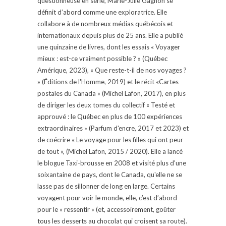
questionneuse en série, Marie-Julie Gagnon se
définit d’abord comme une exploratrice. Elle
collabore à de nombreux médias québécois et
internationaux depuis plus de 25 ans. Elle a publié
une quinzaine de livres, dont les essais « Voyager
mieux : est-ce vraiment possible ? » (Québec
Amérique, 2023), « Que reste-t-il de nos voyages ?
» (Éditions de l'Homme, 2019) et le récit «Cartes
postales du Canada » (Michel Lafon, 2017), en plus
de diriger les deux tomes du collectif « Testé et
approuvé : le Québec en plus de 100 expériences
extraordinaires » (Parfum d'encre, 2017 et 2023) et
de coécrire « Le voyage pour les filles qui ont peur
de tout », (Michel Lafon, 2015 / 2020). Elle a lancé
le blogue Taxi-brousse en 2008 et visité plus d'une
soixantaine de pays, dont le Canada, qu'elle ne se
lasse pas de sillonner de long en large. Certains
voyagent pour voir le monde, elle, c’est d’abord
pour le « ressentir » (et, accessoirement, goûter
tous les desserts au chocolat qui croisent sa route).