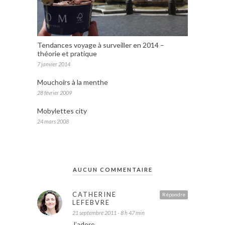
Tendances voyage à surveiller en 2014 –
théorie et pratique
7 janvier 2014
Mouchoirs à la menthe
28 février 2009
Mobylettes city
24 mars 2008
AUCUN COMMENTAIRE
CATHERINE
Répondre
LEFEBVRE
21 septembre 2011 - 8 h 47 min
J’adore.