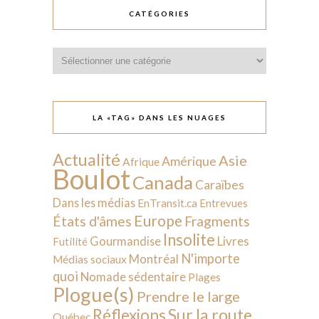
CATÉGORIES
Catégories
LA «TAG» DANS LES NUAGES
Actualité
Asie
Amérique
Afrique
Boulot
Canada
Caraïbes
Dans les médias
EnTransit.ca
Entrevues
Europe
États d'âmes
Fragments
Insolite
Livres
Gourmandise
Futilité
N'importe
Montréal
Médias sociaux
quoi
Nomade sédentaire
Plages
Plogue(s)
Prendre le large
Sur la route
Réflexions
Québec