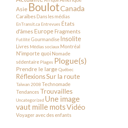
Afrique
Boulot
Canada
Asie
Caraïbes
Dans les médias
États
EnTransit.ca
Entrevues
Europe
d'âmes
Fragments
Insolite
Gourmandise
Futilité
Livres
Montréal
Médias sociaux
N'importe quoi
Nomade
Plogue(s)
sédentaire
Plages
Prendre le large
Québec
Sur la route
Réflexions
Technomade
Taïwan 2008
Trouvailles
Tendances
Une image
Uncategorized
vaut mille mots
Vidéo
Voyager avec des enfants