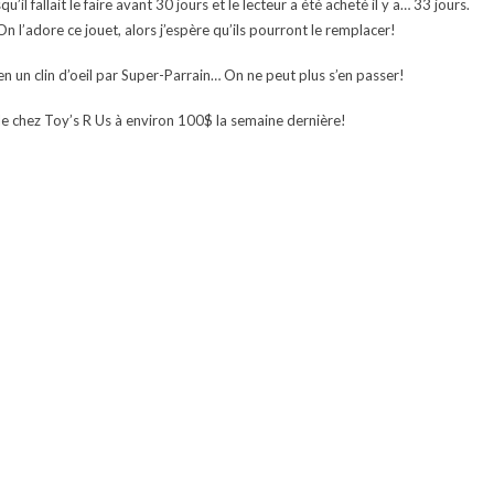
il fallait le faire avant 30 jours et le lecteur a été acheté il y a… 33 jours.
On l’adore ce jouet, alors j’espère qu’ils pourront le remplacer!
en un clin d’oeil par Super-Parrain… On ne peut plus s’en passer!
lle chez Toy’s R Us à environ 100$ la semaine dernière!