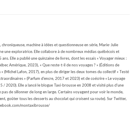
te, chroniqueuse, machine à idées et questionneuse en série, Marie-Julie
e une exploratrice. Elle collabore à de nombreux médias québécois et
ans. Elle a publié une quinzaine de livres, dont les essais « Voyager mieux :
uébec Amérique, 2023), « Que reste-t-il de nos voyages ? » (Éditions de
 (Michel Lafon, 2017), en plus de diriger les deux tomes du collectif « Testé
traordinaires » (Parfum d'encre, 2017 et 2023) et de coécrire « Le voyage
015 / 2020). Elle a lancé le blogue Taxi-brousse en 2008 et visité plus d'une
e pas de sillonner de long en large. Certains voyagent pour voir le monde,
ment, goûter tous les desserts au chocolat qui croisent sa route). Sur Twitter,
facebook.com/montaxibrousse/