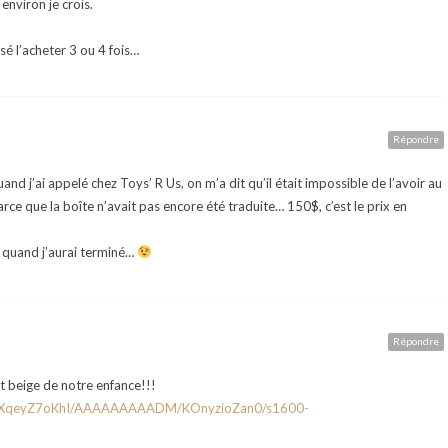
environ je crois.
sé l’acheter 3 ou 4 fois…
Répondre
uand j’ai appelé chez Toys’ R Us, on m’a dit qu’il était impossible de l’avoir au
arce que la boîte n’avait pas encore été traduite… 150$, c’est le prix en
 quand j’aurai terminé…
Répondre
t beige de notre enfance!!!
M/RXqeyZ7oKhI/AAAAAAAAADM/KOnyzioZan0/s1600-