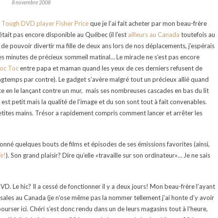
8 novembre 2008
 Tough DVD player Fisher Price
que je l’ai fait acheter par mon beau-frère
’était pas encore disponible au Québec (il l’est
ailleurs au Canada
toutefois au
 de pouvoir divertir ma fille de deux ans lors de nos déplacements, j’espérais
es minutes de précieux sommeil matinal… Le miracle ne s’est pas encore
oc Toc
entre papa et maman quand les yeux de ces derniers refusent de
ongtemps par contre). Le gadget s’avère malgré tout un précieux allié quand
tance en le lançant contre un mur, mais ses nombreuses cascades en bas du lit
 est petit mais la qualité de l’image et du son sont tout à fait convenables.
tites mains. Trésor a rapidement compris comment lancer et arrêter les
ionné quelques bouts de films et épisodes de ses émissions favorites (ainsi,
ie
!
). Son grand plaisir? Dire qu’elle «travaille sur son ordinateur»… Je ne sais
D. Le hic? Il a cessé de fonctionner il y a deux jours! Mon beau-frère l’ayant
rsales au Canada (je n’ose même pas la nommer tellement j’ai honte d’y avoir
bourser ici. Chéri s’est donc rendu dans un de leurs magasins tout à l’heure,