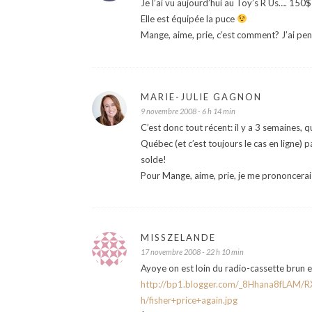
Je l’ai vu aujourd’hui au Toy’s R Us…. 150$ 
Elle est équipée la puce
Mange, aime, prie, c’est comment? J’ai pen
MARIE-JULIE GAGNON
9 novembre 2008 - 6 h 14 min
C’est donc tout récent: il y a 3 semaines, q
Québec (et c’est toujours le cas en ligne) p
solde!
Pour Mange, aime, prie, je me prononcerai
MISSZELANDE
17 novembre 2008 - 22 h 10 min
Ayoye on est loin du radio-cassette brun e
http://bp1.blogger.com/_8Hhana8fLA
h/fisher+price+again.jpg