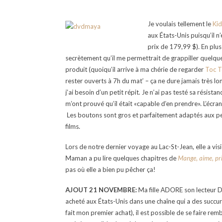
Je voulais tellement le
Kid
aux États-Unis puisqu’il n
prix de 179,99 $). En plus
secrètement qu’il me permettrait de grappiller quelqu
produit (quoiqu’il arrive à ma chérie de regarder
Toc T
rester ouverts à 7h du mat’ – ça ne dure jamais très l
j’ai besoin d’un petit répit. Je n’ai pas testé sa résis
m’ont prouvé qu’il était «capable d’en prendre». L’écran
Les boutons sont gros et parfaitement adaptés aux pe
films.
Lors de notre dernier voyage au Lac-St-Jean, elle a vis
Maman a pu lire quelques chapitres de
Mange, aime, pr
pas où elle a bien pu pêcher ça!
AJOUT 21 NOVEMBRE:
Ma fille ADORE son lecteur DV
acheté aux États-Unis dans une chaîne qui a des succu
fait mon premier achat), il est possible de se faire rem