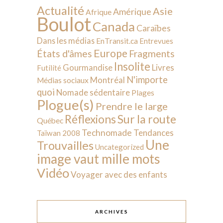
Actualité
Asie
Amérique
Afrique
Boulot
Canada
Caraïbes
Dans les médias
EnTransit.ca
Entrevues
Europe
États d'âmes
Fragments
Insolite
Livres
Gourmandise
Futilité
N'importe
Montréal
Médias sociaux
quoi
Nomade sédentaire
Plages
Plogue(s)
Prendre le large
Sur la route
Réflexions
Québec
Technomade
Tendances
Taïwan 2008
Une
Trouvailles
Uncategorized
image vaut mille mots
Vidéo
Voyager avec des enfants
ARCHIVES