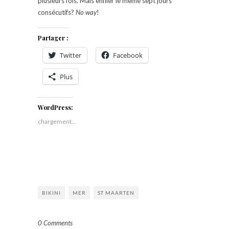
plusieurs fois. Mais enfiler le même sept jours
consécutifs?
No way
!
Partager :
Twitter
Facebook
Plus
WordPress:
chargement…
BIKINI
MER
ST MAARTEN
0 Comments