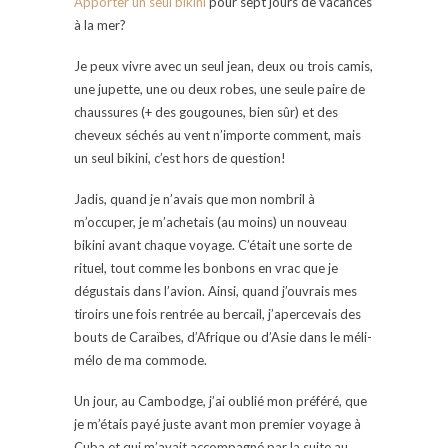
Apporter un seul bikini
pour sept jours de vacances
à la mer?
Je peux vivre avec un seul jean, deux ou trois camis,
une jupette, une ou deux robes, une seule paire de
chaussures (+ des gougounes, bien sûr) et des
cheveux séchés au vent n’importe comment, mais
un seul bikini, c’est hors de question!
Jadis, quand je n’avais que mon nombril à
m’occuper, je m’achetais (au moins) un nouveau
bikini avant chaque voyage. C’était une sorte de
rituel, tout comme les bonbons en vrac que je
dégustais dans l’avion. Ainsi, quand j’ouvrais mes
tiroirs une fois rentrée au bercail, j’apercevais des
bouts de Caraïbes, d’Afrique ou d’Asie dans le méli-
mélo de ma commode.
Un jour, au Cambodge, j’ai oublié mon préféré, que
je m’étais payé juste avant mon premier voyage à
Cuba et qui m’avait accompagné par la suite au