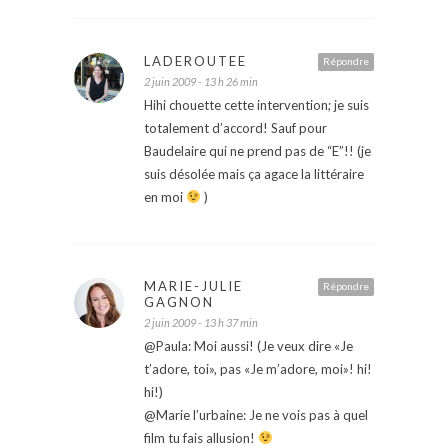
LADEROUTEE
Répondre
2 juin 2009 - 13 h 26 min
Hihi chouette cette intervention; je suis
totalement d’accord! Sauf pour
Baudelaire qui ne prend pas de “E”!! (je
suis désolée mais ça agace la littéraire
en moi
)
MARIE-JULIE
Répondre
GAGNON
2 juin 2009 - 13 h 37 min
@Paula: Moi aussi! (Je veux dire «Je
t’adore, toi», pas «Je m’adore, moi»! hi!
hi!)
@Marie l’urbaine: Je ne vois pas à quel
film tu fais allusion!