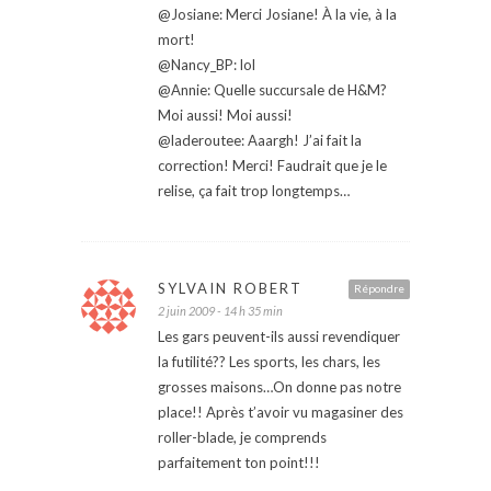
@Josiane: Merci Josiane! À la vie, à la
mort!
@Nancy_BP: lol
@Annie: Quelle succursale de H&M?
Moi aussi! Moi aussi!
@laderoutee: Aaargh! J’ai fait la
correction! Merci! Faudrait que je le
relise, ça fait trop longtemps…
SYLVAIN ROBERT
Répondre
2 juin 2009 - 14 h 35 min
Les gars peuvent-ils aussi revendiquer
la futilité?? Les sports, les chars, les
grosses maisons…On donne pas notre
place!! Après t’avoir vu magasiner des
roller-blade, je comprends
parfaitement ton point!!!