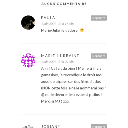
AUCUN COMMENTAIRE
PAULA
Répondre
1 juin 2009 - 21 h 17 min
Marie-Julie, je t’adore!
MARIE L'URBAINE
Répondre
1 juin 2009 - 21 h 20 min
Ahh ! Ça fait du bien ! Même si j’haïs
gamasiner, je revendique le droit moi
aussi de tripper sur des films d’ados
(NON cette fois je ne le nommerai pas !
:)) et de dévorer les revues à potins !
Merciiiii MJ ! xxx
JOSIANE
Répondre