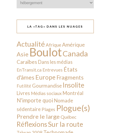
LA «TAG» DANS LES NUAGES
Actualité
Amérique
Afrique
Boulot
Canada
Asie
Caraïbes
Dans les médias
États
EnTransit.ca
Entrevues
Europe
d'âmes
Fragments
Insolite
Gourmandise
Futilité
Livres
Montréal
Médias sociaux
N'importe quoi
Nomade
Plogue(s)
sédentaire
Plages
Prendre le large
Québec
Sur la route
Réflexions
Technomade
Taïwan 2008