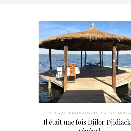
AFRIQUE
HÉBERGEMENT
HÔTELS
SÉNÉG
Il était une fois Djilor Djidiack
Sénégal…