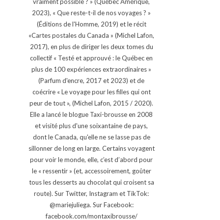
vraiment possible ? » (Québec Amérique,
2023), « Que reste-t-il de nos voyages ? »
(Éditions de l'Homme, 2019) et le récit
«Cartes postales du Canada » (Michel Lafon,
2017), en plus de diriger les deux tomes du
collectif « Testé et approuvé : le Québec en
plus de 100 expériences extraordinaires »
(Parfum d'encre, 2017 et 2023) et de
coécrire « Le voyage pour les filles qui ont
peur de tout », (Michel Lafon, 2015 / 2020).
Elle a lancé le blogue Taxi-brousse en 2008
et visité plus d'une soixantaine de pays,
dont le Canada, qu'elle ne se lasse pas de
sillonner de long en large. Certains voyagent
pour voir le monde, elle, c’est d’abord pour
le « ressentir » (et, accessoirement, goûter
tous les desserts au chocolat qui croisent sa
route). Sur Twitter, Instagram et TikTok:
@mariejuliega. Sur Facebook:
facebook.com/montaxibrousse/