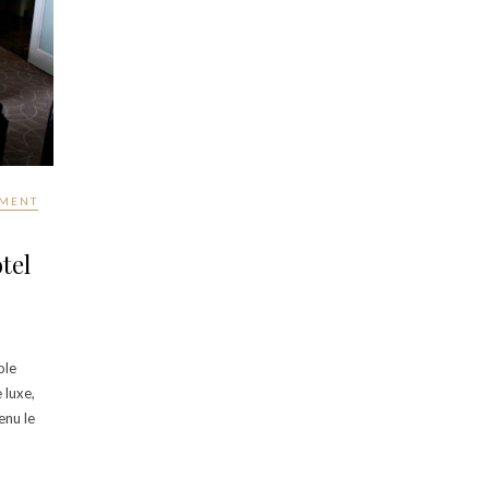
MENT
tel
ole
 luxe,
enu le