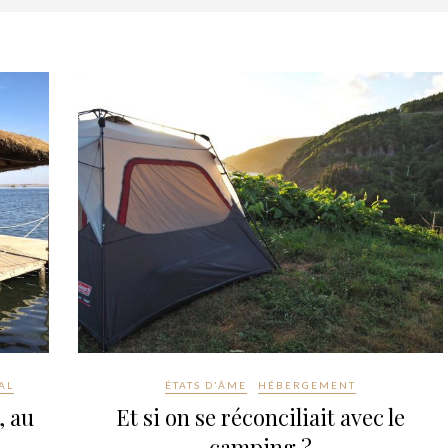
AL
ÉTATS D'ÂME
HÉBERGEMENT
, au
Et si on se réconciliait avec le
camping ?