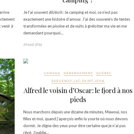
arrive
Je l’ai souvent dit/écrit : le camping et moi, ce n’est pas
rectement
exactement une histoire d’amour. J’ai des souvenirs de tentes
 venir à
transformées en piscine et de nuits à grelotter ma vie en me
demandant pourquoi…
29 août 2016
CANADA
HÉBERGEMENT
QUÉBEC
SAGUENAY-LAC-SAINT-JEAN
Alfred le voisin d’Oscar: le fjord à nos
pieds
Nous marchons depuis une dizaine de minutes, Mawoui, nos
filles et moi, quand j’aperçois enfin la yourte où nous devons
dormir. Je cligne des yeux pour être certaine que je n’ai pas
rêvé. J’oublie…