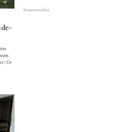
10 septembre 2014
-de-
ires
route,
ys ! Ce