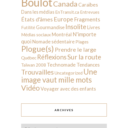
Boulot
Canada
Caraïbes
Dans les médias
EnTransit.ca
Entrevues
Europe
États d'âmes
Fragments
Insolite
Livres
Gourmandise
Futilité
N'importe
Montréal
Médias sociaux
quoi
Nomade sédentaire
Plages
Plogue(s)
Prendre le large
Sur la route
Réflexions
Québec
Technomade
Tendances
Taïwan 2008
Une
Trouvailles
Uncategorized
image vaut mille mots
Vidéo
Voyager avec des enfants
ARCHIVES
Archives