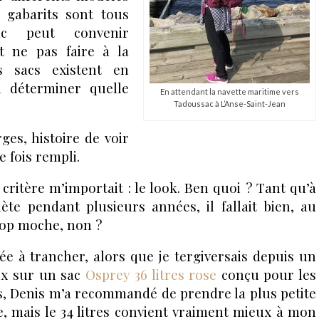
 gabarits sont tous
sac peut convenir
t ne pas faire à la
s sacs existent en
si déterminer quelle
En attendant la navette maritime vers
Tadoussac à L’Anse-Saint-Jean
rges, histoire de voir
 fois rempli.
critère m’importait : le look. Ben quoi ? Tant qu’à
ète pendant plusieurs années, il fallait bien, au
rop moche, non ?
dée à trancher, alors que je tergiversais depuis un
oix sur un sac
Osprey 36 litres rose
conçu pour les
, Denis m’a recommandé de prendre la plus petite
ace, mais le 34 litres convient vraiment mieux à mon