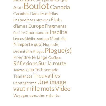
Afrique
Boulot
Canada
Asie
Caraïbes
Dans les médias
États
EnTransit.ca
Entrevues
Europe
d'âmes
Fragments
Insolite
Gourmandise
Futilité
Livres
Montréal
Médias sociaux
N'importe quoi
Nomade
Plogue(s)
sédentaire
Plages
Prendre le large
Québec
Sur la route
Réflexions
Technomade
Taïwan 2008
Trouvailles
Tendances
Une image
Uncategorized
vaut mille mots
Vidéo
Voyager avec des enfants