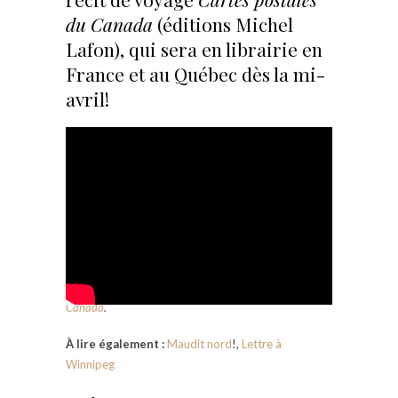
du Canada
(éditions Michel
Lafon), qui sera en librairie en
France et au Québec dès la mi-
avril!
J’étais l’invitée de
Travel Manitoba
et
Destination
Canada
.
À lire également :
Maudit nord
!,
Lettre à
Winnipeg