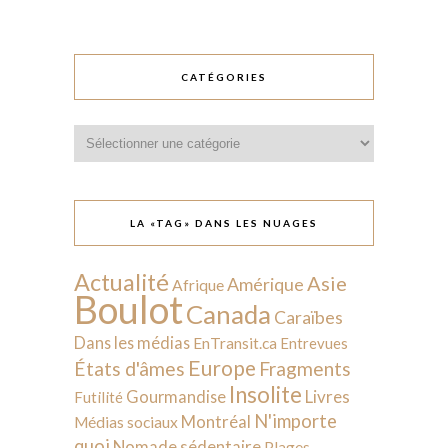
CATÉGORIES
Catégories
LA «TAG» DANS LES NUAGES
Actualité
Asie
Amérique
Afrique
Boulot
Canada
Caraïbes
Dans les médias
EnTransit.ca
Entrevues
Europe
États d'âmes
Fragments
Insolite
Livres
Gourmandise
Futilité
N'importe
Montréal
Médias sociaux
quoi
Nomade sédentaire
Plages