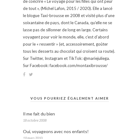
de coécrire « Le voyage pour les filles qui ont peur
de tout », (Michel Lafon, 2015 / 2020). Elle a lancé
le blogue Taxi-brousse en 2008 et visité plus d'une
soixantaine de pays, dont le Canada, qu'elle ne se
lasse pas de sillonner de long en large. Certains
voyagent pour voir le monde, elle, c’est d’abord
pour le « ressentir » (et, accessoirement, goûter
tous les desserts au chocolat qui croisent sa route).
Sur Twitter, Instagram et TikTok: @mariejuliega.
Sur Facebook: facebook.com/montaxibrousse/
VOUS POURRIEZ ÉGALEMENT AIMER
Il me fait du bien
18 octobre 2008
Oui, voyageons avec nos enfants!
19 mars 2010