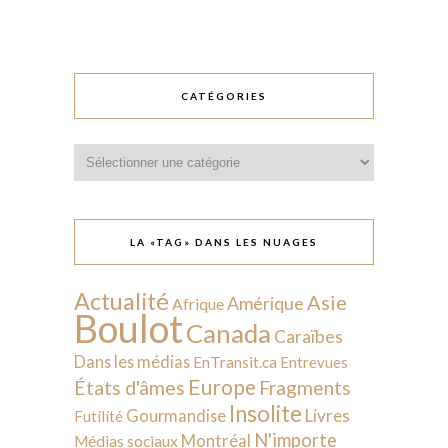
CATÉGORIES
Catégories
LA «TAG» DANS LES NUAGES
Actualité
Asie
Amérique
Afrique
Boulot
Canada
Caraïbes
Dans les médias
EnTransit.ca
Entrevues
Europe
États d'âmes
Fragments
Insolite
Livres
Gourmandise
Futilité
N'importe
Montréal
Médias sociaux