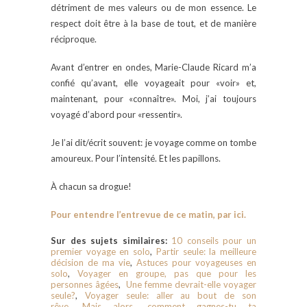
détriment de mes valeurs ou de mon essence. Le
respect doit être à la base de tout, et de manière
réciproque.
Avant d’entrer en ondes, Marie-Claude Ricard m’a
confié qu’avant, elle voyageait pour «voir» et,
maintenant, pour «connaître». Moi, j’ai toujours
voyagé d’abord pour «ressentir».
Je l’ai dit/écrit souvent: je voyage comme on tombe
amoureux. Pour l’intensité. Et les papillons.
À chacun sa drogue!
Pour entendre l’entrevue de ce matin, par ici.
Sur des sujets similaires:
10 conseils pour un
premier voyage en solo
,
Partir seule: la meilleure
décision de ma vie
,
Astuces pour voyageuses en
solo
,
Voyager en groupe, pas que pour les
personnes âgées
,
Une femme devrait-elle voyager
seule?
,
Voyager seule: aller au bout de son
rêve
,
Mais alors, comment gagnes-tu ta