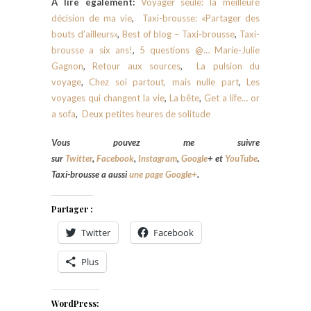
À lire également:
Voyager seule: la meilleure
décision de ma vie
,
Taxi-brousse: «Partager des
bouts d’ailleurs»
,
Best of blog – Taxi-brousse
,
Taxi-
brousse a six ans!
,
5 questions @… Marie-Julie
Gagnon
,
Retour aux sources
,
La pulsion du
voyage
,
Chez soi partout, mais nulle part
,
Les
voyages qui changent la vie
,
La bête
,
Get a life… or
a sofa
,
Deux petites heures de solitude
Vous pouvez me suivre
sur
Twitter
,
Facebook
,
Instagram
,
Google
+
et
YouTube
.
Taxi-brousse a aussi
une page Google+
.
Partager :
Twitter
Facebook
Plus
WordPress: