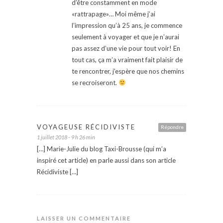
d’être constamment en mode
«rattrapage»… Moi même j’ai
l’impression qu’à 25 ans, je commence
seulement à voyager et que je n’aurai
pas assez d’une vie pour tout voir! En
tout cas, ça m’a vraiment fait plaisir de
te rencontrer, j’espère que nos chemins
se recroiseront.
VOYAGEUSE RÉCIDIVISTE
Répondre
1 juillet 2018 - 9 h 26 min
[…] Marie-Julie du blog Taxi-Brousse (qui m’a
inspiré cet article) en parle aussi dans son article
Récidiviste […]
LAISSER UN COMMENTAIRE