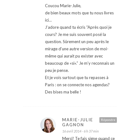
Coucou Marie-Julie,
de bien beaux mots que tu nous livres
ici…
J’adore quand tu écris “Après quoi je
cours? Je me suis souvent posé la
question. Sûrement un peu après le
mirage d’une autre version de moi-
même qui aurait pu exister avec
beaucoup de «si».” Je m’y reconnais un
peu je pense.
Et je vois surtout que tu repasses à
Paris : on se connecte nos agendas?
Des bises ma belle !
MARIE-JULIE
Répondre
GAGNON
16 avril 2014 - 6 h 37 min
Merci! Te fais signe quand ce