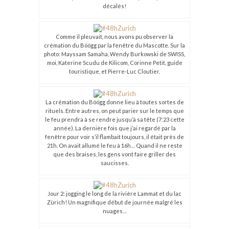
décalés!
Comme il pleuvait, nous avons pu observer la
crémation du Böögg par la fenêtre du Mascotte. Sur la
photo: Mayssam Samaha, Wendy Burkowski de SWISS,
moi, Katerine Scudu de Kilicom, Corinne Petit, guide
touristique, et Pierre-Luc Cloutier.
La crémation du Böögg donne lieu à toutes sortes de
rituels. Entre autres, on peut parier sur le temps que
le feu prendra à se rendre jusqu’à sa tête (7:23 cette
année). La dernière fois que j’ai regardé par la
fenêtre pour voir s’il flambait toujours, il était près de
21h. On avait allumé le feu à 16h… Quand il ne reste
que des braises, les gens vont faire griller des
saucisses.
Jour 2: jogging le long de la rivière Lammat et du lac
Zürich! Un magnifique début de journée malgré les
nuages…