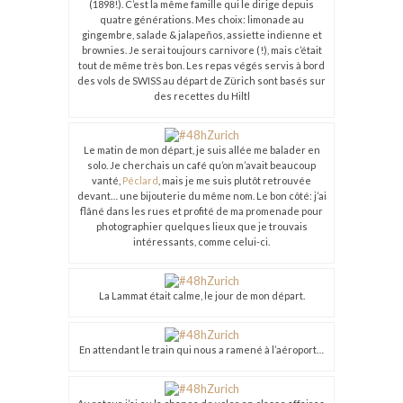
(1898!). C’est la même famille qui le dirige depuis
quatre générations. Mes choix: limonade au
gingembre, salade & jalapeños, assiette indienne et
brownies. Je serai toujours carnivore (!), mais c’était
tout de même très bon. Les repas végés servis à bord
des vols de SWISS au départ de Zürich sont basés sur
des recettes du Hiltl
Le matin de mon départ, je suis allée me balader en
solo. Je cherchais un café qu’on m’avait beaucoup
vanté,
Péclard
, mais je me suis plutôt retrouvée
devant… une bijouterie du même nom. Le bon côté: j’ai
flâné dans les rues et profité de ma promenade pour
photographier quelques lieux que je trouvais
intéressants, comme celui-ci.
La Lammat était calme, le jour de mon départ.
En attendant le train qui nous a ramené à l’aéroport…