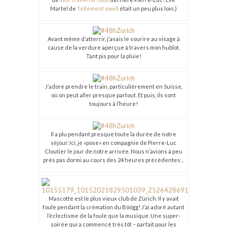
Martel de
Tellement swell
était un peu plus loin.)
Avant même d’atterrir, j’avais le sourire au visage à
cause de la verdure aperçue à travers mon hublot.
Tant pis pour la pluie!
J’adore prendre le train, particulièrement en Suisse,
où on peut aller presque partout. Et puis, ils sont
toujours à l’heure!
Il a plu pendant presque toute la durée de notre
séjour. Ici, je «pose» en compagnie de Pierre-Luc
Cloutier le jour de notre arrivée. Nous n’avions à peu
près pas dormi au cours des 24 heures précédentes…
Mascotte est le plus vieux club de Zürich. Il y avait
foule pendant la crémation du Böögg! J’ai adoré autant
l’éclectisme de la foule que la musique. Une super-
soirée qui a commencé très tôt – parfait pour les