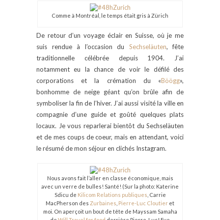
Comme à Montréal, le temps était gris à Zürich
De retour d’un voyage éclair en Suisse, où je me
suis rendue à l’occasion du
Sechseläuten
, fête
traditionnelle célébrée depuis 1904.
J’ai
notamment eu la chance de voir le défilé des
corporations et la crémation du «
Böögg
»,
bonhomme de neige géant qu’on brûle afin de
symboliser la fin de l’hiver. J’ai aussi visité la ville en
compagnie d’une guide et goûté quelques plats
locaux. Je vous reparlerai bientôt du Sechseläuten
et de mes coups de coeur, mais en attendant, voici
le résumé de mon séjour en clichés Instagram.
Nous avons fait l’aller en classe économique, mais
avec un verre de bulles! Santé! (Sur la photo: Katerine
Sdicu de
Kilicom Relations publiques
, Carrie
MacPherson des
Zurbaines
,
Pierre-Luc Cloutier
et
moi. On aperçoit un bout de tête de Mayssam Samaha
de
Will Travel for food
derrière Pierre-Luc! Eve