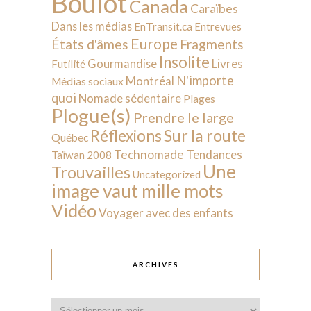
Boulot
Canada
Caraïbes
Dans les médias
EnTransit.ca
Entrevues
Europe
États d'âmes
Fragments
Insolite
Livres
Gourmandise
Futilité
N'importe
Montréal
Médias sociaux
quoi
Nomade sédentaire
Plages
Plogue(s)
Prendre le large
Sur la route
Réflexions
Québec
Technomade
Tendances
Taïwan 2008
Une
Trouvailles
Uncategorized
image vaut mille mots
Vidéo
Voyager avec des enfants
ARCHIVES
Archives