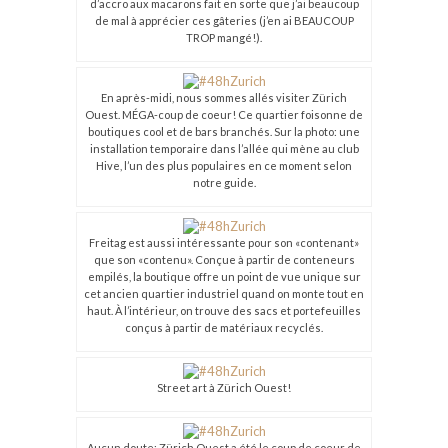
d’accro aux macarons fait en sorte que j’ai beaucoup
de mal à apprécier ces gâteries (j’en ai BEAUCOUP
TROP mangé!).
En après-midi, nous sommes allés visiter Zürich
Ouest. MÉGA-coup de coeur! Ce quartier foisonne de
boutiques cool et de bars branchés. Sur la photo: une
installation temporaire dans l’allée qui mène au club
Hive, l’un des plus populaires en ce moment selon
notre guide.
Freitag est aussi intéressante pour son «contenant»
que son «contenu». Conçue à partir de conteneurs
empilés, la boutique offre un point de vue unique sur
cet ancien quartier industriel quand on monte tout en
haut. À l’intérieur, on trouve des sacs et portefeuilles
conçus à partir de matériaux recyclés.
Street art à Zürich Ouest!
Aucun doute: Zürich Ouest a été le coup de coeur de