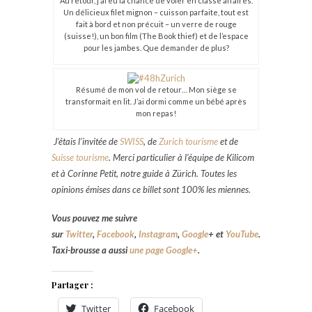
Au retour, j’ai eu la chance de voler en classe affaires.
Un délicieux filet mignon – cuisson parfaite, tout est
fait à bord et non précuit – un verre de rouge
(suisse!), un bon film (The Book thief) et de l’espace
pour les jambes. Que demander de plus?
Résumé de mon vol de retour… Mon siège se
transformait en lit. J’ai dormi comme un bébé après
mon repas!
J’étais l’invitée de
SWISS
, de
Zurich tourisme
et de
Suisse tourisme
. Merci particulier à l’équipe de Kilicom
et à Corinne Petit, notre guide à Zürich. Toutes les
opinions émises dans ce billet sont 100% les miennes.
Vous pouvez me suivre
sur
Twitter
,
Facebook
,
Instagram
,
Google
+
et
YouTube
.
Taxi-brousse a aussi
une page Google+
.
Partager :
Twitter
Facebook