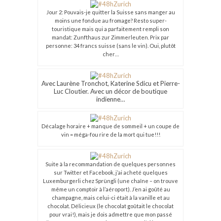
Jour 2: Pouvais-je quitter la Suisse sans manger au
moins une fondue au fromage? Resto super-
touristique mais qui a parfaitement rempli son
mandat: Zunfthaus zur Zimmerleuten. Prix par
personne: 34 francs suisse (sans le vin). Oui, plutôt
cher…
Avec Laurène Tronchot, Katerine Sdicu et Pierre-
Luc Cloutier. Avec un décor de boutique
indienne…
Décalage horaire + manque de sommeil + un coupe de
vin = méga-fou rire de la mort qui tue!!!
Suite à la recommandation de quelques personnes
sur Twitter et Facebook, j’ai acheté quelques
Luxemburgerli chez Sprüngli (une chaîne – on trouve
même un comptoir à l’aéroport). J’en ai goûté au
champagne, mais celui-ci était à la vanille et au
chocolat. Délicieux (le chocolat goûtait le chocolat
pour vrai!), mais je dois admettre que mon passé