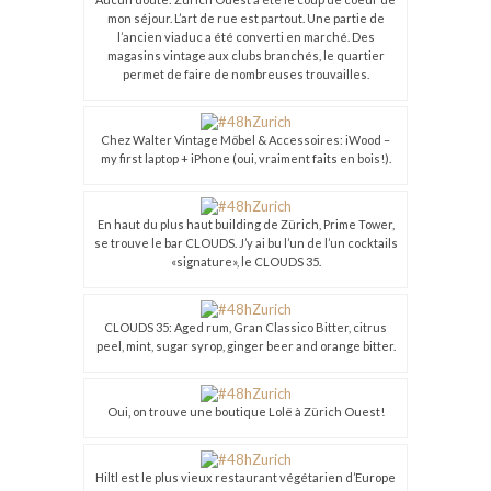
mon séjour. L’art de rue est partout. Une partie de
l’ancien viaduc a été converti en marché. Des
magasins vintage aux clubs branchés, le quartier
permet de faire de nombreuses trouvailles.
Chez Walter Vintage Möbel & Accessoires: iWood –
my first laptop + iPhone (oui, vraiment faits en bois!).
En haut du plus haut building de Zürich, Prime Tower,
se trouve le bar CLOUDS. J’y ai bu l’un de l’un cocktails
«signature», le CLOUDS 35.
CLOUDS 35: Aged rum, Gran Classico Bitter, citrus
peel, mint, sugar syrop, ginger beer and orange bitter.
Oui, on trouve une boutique Lolë à Zürich Ouest!
Hiltl est le plus vieux restaurant végétarien d’Europe