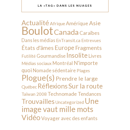
LA «TAG» DANS LES NUAGES
Actualité
Asie
Amérique
Afrique
Boulot
Canada
Caraïbes
Dans les médias
EnTransit.ca
Entrevues
Europe
États d'âmes
Fragments
Insolite
Livres
Gourmandise
Futilité
N'importe
Montréal
Médias sociaux
quoi
Nomade sédentaire
Plages
Plogue(s)
Prendre le large
Sur la route
Réflexions
Québec
Technomade
Tendances
Taïwan 2008
Une
Trouvailles
Uncategorized
image vaut mille mots
Vidéo
Voyager avec des enfants