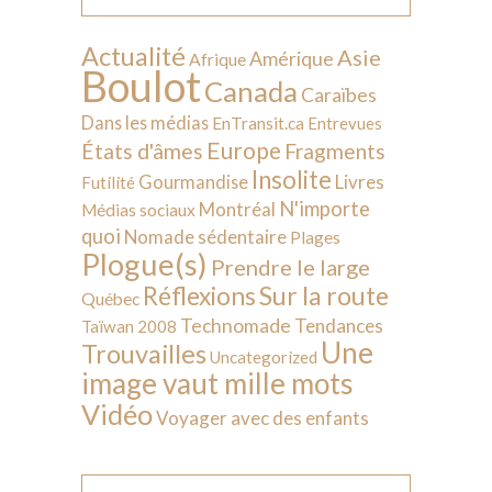
Actualité
Asie
Amérique
Afrique
Boulot
Canada
Caraïbes
Dans les médias
EnTransit.ca
Entrevues
Europe
États d'âmes
Fragments
Insolite
Livres
Gourmandise
Futilité
N'importe
Montréal
Médias sociaux
quoi
Nomade sédentaire
Plages
Plogue(s)
Prendre le large
Sur la route
Réflexions
Québec
Technomade
Tendances
Taïwan 2008
Une
Trouvailles
Uncategorized
image vaut mille mots
Vidéo
Voyager avec des enfants