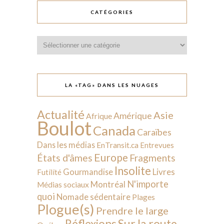
CATÉGORIES
Catégories
LA «TAG» DANS LES NUAGES
Actualité
Asie
Amérique
Afrique
Boulot
Canada
Caraïbes
Dans les médias
EnTransit.ca
Entrevues
Europe
États d'âmes
Fragments
Insolite
Livres
Gourmandise
Futilité
N'importe
Montréal
Médias sociaux
quoi
Nomade sédentaire
Plages
Plogue(s)
Prendre le large
Sur la route
Réflexions