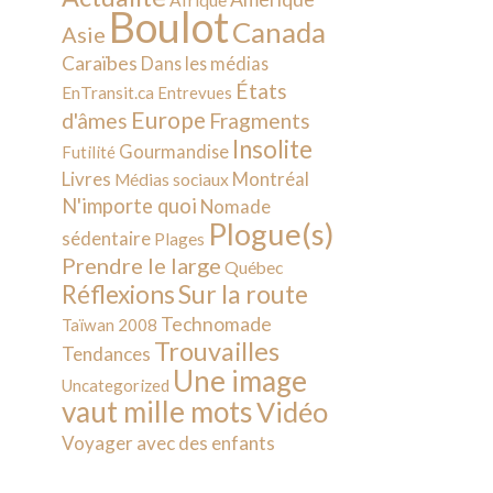
Afrique
Boulot
Canada
Asie
Caraïbes
Dans les médias
États
EnTransit.ca
Entrevues
Europe
d'âmes
Fragments
Insolite
Gourmandise
Futilité
Livres
Montréal
Médias sociaux
N'importe quoi
Nomade
Plogue(s)
sédentaire
Plages
Prendre le large
Québec
Sur la route
Réflexions
Technomade
Taïwan 2008
Trouvailles
Tendances
Une image
Uncategorized
vaut mille mots
Vidéo
Voyager avec des enfants