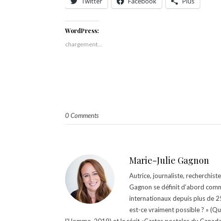
Twitter
Facebook
Plus
WordPress:
chargement…
0 Comments
Marie-Julie Gagnon
Autrice, journaliste, recherchis
Gagnon se définit d’abord comm
internationaux depuis plus de 25 
est-ce vraiment possible ? » (Q