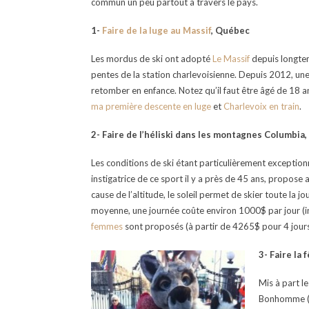
commun un peu partout à travers le pays.
1-
Faire de la luge au Massif
, Québec
Les mordus de ski ont adopté
Le Massif
depuis longtem
pentes de la station charlevoisienne. Depuis 2012, un
retomber en enfance. Notez qu’il faut être âgé de 18 a
ma première descente en luge
et
Charlevoix en train
.
2- Faire de l’héliski dans les montagnes Columbia
Les conditions de ski étant particulièrement exception
instigatrice de ce sport il y a près de 45 ans, propose
cause de l’altitude, le soleil permet de skier toute la 
moyenne, une journée coûte environ 1000$ par jour (in
femmes
sont proposés (à partir de 4265$ pour 4 jours
3- Faire la 
Mis à part le
Bonhomme (po