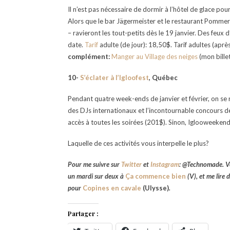
Il n’est pas nécessaire de dormir à l’hôtel de glace po
Alors que le bar Jägermeister et le restaurant Pommery s
– ravieront les tout-petits dès le 19 janvier. Des feux
date.
Tarif
adulte (de jour): 18,50$. Tarif adultes (apr
complément:
Manger au Village des neiges
(mon billet
10-
S’éclater à l’Igloofest
, Québec
Pendant quatre week-ends de janvier et février, on se
des DJs internationaux et l’incontournable concours d
accès à toutes les soirées (201$). Sinon, Iglooweekends
Laquelle de ces activités vous interpelle le plus?
Pour me suivre sur
Twitter
et
Instagram
: @Technomade.
V
un mardi sur deux à
Ça commence bien
(V), et me lire
pour
Copines en cavale
(Ulysse)
.
Partager :