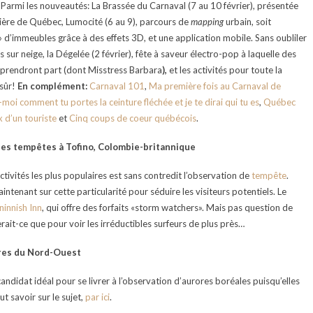
 Parmi les nouveautés: La Brassée du Carnaval (7 au 10 février), présentée
bière de Québec, Lumocité (6 au 9), parcours de
mapping
urbain, soit
» d’immeubles grâce à des effets 3D, et une application mobile. Sans oubliler
s sur neige, la Dégelée (2 février), fête à saveur électro-pop à laquelle des
 prendront part (dont Misstress Barbara
),
et les activités pour toute la
 sûr!
En complément:
Carnaval 101
,
Ma première fois au Carnaval de
-moi comment tu portes la ceinture fléchée et je te dirai qui tu es
,
Québec
x d’un touriste
et
Cinq coups de coeur québécois
.
les tempêtes à Tofino, Colombie-britannique
ctivités les plus populaires est sans contredit l’observation de
tempête
.
intenant sur cette particularité pour séduire les visiteurs potentiels. Le
innish Inn
, qui offre des forfaits «storm watchers». Mais pas question de
serait-ce que pour voir les irréductibles surfeurs de plus près…
ires du Nord-Ouest
candidat idéal pour se livrer à l’observation d’aurores boréales puisqu’elles
t savoir sur le sujet,
par ici
.