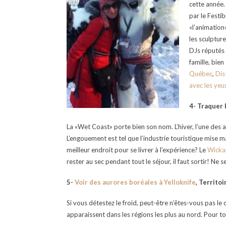
cette année.
par le Festi
«l’animation
les sculpture
DJs réputés
famille, bien
Québec
,
Dis
avec les yeu
4- Traquer 
La «Wet Coast» porte bien son nom. L’hiver, l’une des a
L’engouement est tel que l’industrie touristique mise ma
meilleur endroit pour se livrer à l’expérience? Le
Wickan
rester au sec pendant tout le séjour, il faut sortir! Ne 
5-
Voir des aurores boréales à Yelloknife
, Territo
Si vous détestez le froid, peut-être n’êtes-vous pas le 
apparaissent dans les régions les plus au nord. Pour tou