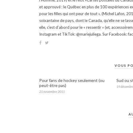
l'Homme, 2019) et le récit «Cartes postales du Canada »
et approuvé : le Québec en plus de 100 expériences ex
pour les filles qui ont peur de tout », (Michel Lafon, 2
soixantaine de pays, dont le Canada, qu'elle ne se lass
elle, c’est d’abord pour le « ressentir » (et, accessoire
Instagram et TikTok: @mariejuliega. Sur Facebook: 
VOUS PO
Pour fans de hockey seulement (ou
Sud ou s
peut-être pas)
19 décembr
21 novembre 2011
A