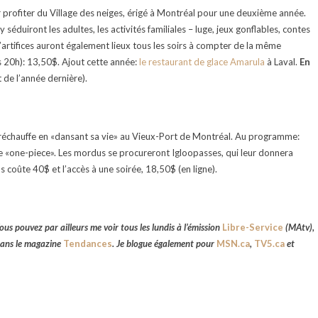
ur profiter du Village des neiges, érigé à Montréal pour une deuxième année.
éduiront les adultes, les activités familiales – luge, jeux gonflables, contes
 d’artifices auront également lieux tous les soirs à compter de la même
ès 20h): 13,50$. Ajout cette année:
le restaurant de glace Amarula
à Laval.
En
 de l’année dernière).
 réchauffe en «dansant sa vie» au Vieux-Port de Montréal. Au programme:
e «one-piece». Les mordus se procureront Igloopasses, qui leur donnera
 coûte 40$ et l’accès à une soirée, 18,50$ (en ligne).
ous pouvez par ailleurs me voir tous les lundis à l’émission
Libre-Service
(MAtv),
 dans le magazine
Tendances
. Je blogue également pour
MSN.ca
,
TV5.ca
et