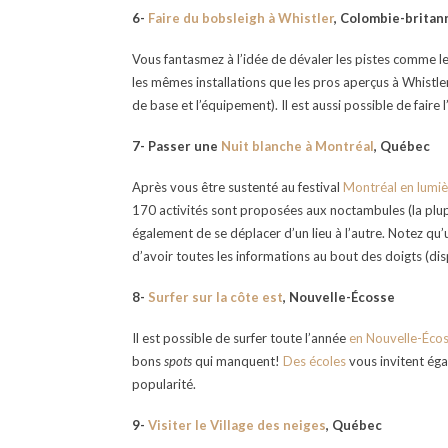
6-
Faire du bobsleigh à Whistler
, Colombie-britan
Vous fantasmez à l’idée de dévaler les pistes comme le
les mêmes installations que les pros aperçus à Whistle
de base et l’équipement). Il est aussi possible de faire
7- Passer une
Nuit blanche à Montréal
, Québec
Après vous être sustenté au festival
Montréal en lumiè
170 activités sont proposées aux noctambules (la plupa
également de se déplacer d’un lieu à l’autre. Notez qu
d’avoir toutes les informations au bout des doigts (dis
8-
Surfer sur la côte est
, Nouvelle-Écosse
Il est possible de surfer toute l’année
en Nouvelle-Éco
bons
spots
qui manquent!
Des écoles
vous invitent éga
popularité.
9-
Visiter le Village des neiges
, Québec