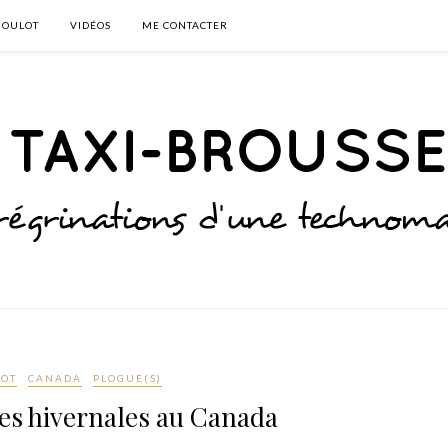
BOULOT
VIDÉOS
ME CONTACTER
OT
CANADA
PLOGUE(S)
es hivernales au Canada