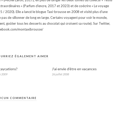
 (Michel Lafon, 2017), en plus de diriger les deux tomes du collectif « Testé
traordinaires » (Parfum d'encre, 2017 et 2023) et de coécrire « Le voyage
015 / 2020). Elle a lancé le blogue Taxi-brousse en 2008 et visité plus d'une
e pas de sillonner de long en large. Certains voyagent pour voir le monde,
ment, goûter tous les desserts au chocolat qui croisent sa route). Sur Twitter,
facebook.com/montaxibrousse/
URRIEZ ÉGALEMENT AIMER
taycations?
J’ai envie d’être en vacances
e 2009
26 juillet 2008
UCUN COMMENTAIRE