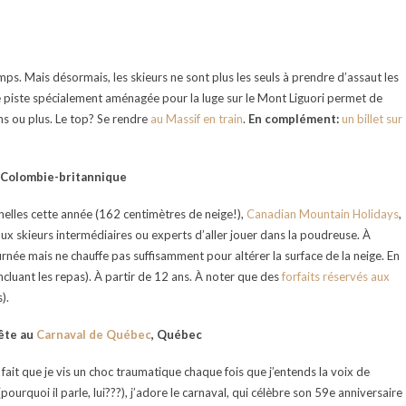
ps. Mais désormais, les skieurs ne sont plus les seuls à prendre d’assaut les
e piste spécialement aménagée pour la luge sur le Mont Liguori permet de
ns ou plus. Le top? Se rendre
au Massif en train
.
En complément:
un billet sur
, Colombie-britannique
nelles cette année (162 centimètres de neige!),
Canadian Mountain Holidays
,
 aux skieurs intermédiaires ou experts d’aller jouer dans la poudreuse. À
journée mais ne chauffe pas suffisamment pour altérer la surface de la neige. En
cluant les repas). À partir de 12 ans. À noter que des
forfaits réservés aux
).
fête au
Carnaval de Québec
, Québec
 fait que je vis un choc traumatique chaque fois que j’entends la voix de
urquoi il parle, lui???), j’adore le carnaval, qui célèbre son 59e anniversaire