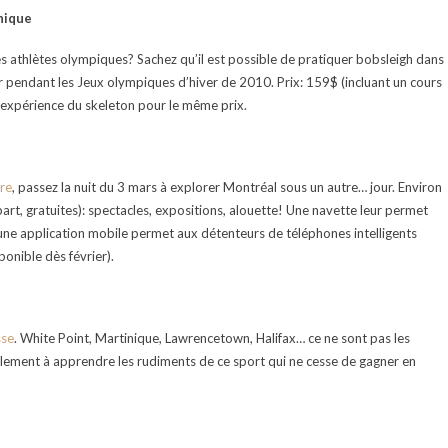
nique
s athlètes olympiques? Sachez qu’il est possible de pratiquer bobsleigh dans
r pendant les Jeux olympiques d’hiver de 2010. Prix: 159$ (incluant un cours
 l’expérience du skeleton pour le même prix.
re
, passez la nuit du 3 mars à explorer Montréal sous un autre… jour. Environ
rt, gratuites): spectacles, expositions, alouette! Une navette leur permet
’une application mobile permet aux détenteurs de téléphones intelligents
ponible dès février).
sse
. White Point, Martinique, Lawrencetown, Halifax… ce ne sont pas les
lement à apprendre les rudiments de ce sport qui ne cesse de gagner en