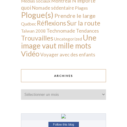
N'importe
Montréal
Médias sociaux
quoi
Nomade sédentaire
Plages
Plogue(s)
Prendre le large
Sur la route
Réflexions
Québec
Technomade
Tendances
Taïwan 2008
Une
Trouvailles
Uncategorized
image vaut mille mots
Vidéo
Voyager avec des enfants
ARCHIVES
Archives
Follow this blog