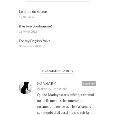
Le choc du retour
19 mai 2008
Bye bye Bonhomme!
13 février 2012
For my English folks
30 décembre 2008
4 COMMENTAIRES
SOAHARY
Répondre
9 août 2012 - 14 h 08 min
Quand Madagascar s’affiche, c’est moi
qui te lis même si je commente
rarement (je pense que je n’ai jamais
commenté d’ailleurs) mais je suis là