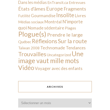
Dans les médias
EnTransit.ca
Entrevues
Europe
États d'âmes
Fragments
Insolite
Livres
Gourmandise
Futilité
N'importe
Montréal
Médias sociaux
quoi
Nomade sédentaire
Plages
Plogue(s)
Prendre le large
Sur la route
Réflexions
Québec
Technomade
Tendances
Taïwan 2008
Une
Trouvailles
Uncategorized
image vaut mille mots
Vidéo
Voyager avec des enfants
ARCHIVES
Archives