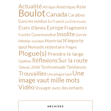
Actualité
Asie
Amérique
Afrique
Boulot
Canada
Caraïbes
Dans les médias
EnTransit.ca
Entrevues
Europe
États d'âmes
Fragments
Insolite
Livres
Gourmandise
Futilité
N'importe
Montréal
Médias sociaux
quoi
Nomade sédentaire
Plages
Plogue(s)
Prendre le large
Sur la route
Réflexions
Québec
Technomade
Tendances
Taïwan 2008
Une
Trouvailles
Uncategorized
image vaut mille mots
Vidéo
Voyager avec des enfants
ARCHIVES