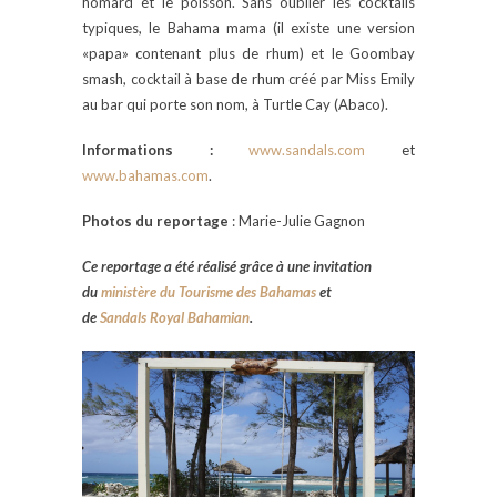
homard et le poisson. Sans oublier les cocktails
typiques, le Bahama mama (il existe une version
«papa» contenant plus de rhum) et le Goombay
smash, cocktail à base de rhum créé par Miss Emily
au bar qui porte son nom, à Turtle Cay (Abaco).
Informations :
www.sandals.com
et
www.bahamas.com
.
Photos du reportage
: Marie-Julie Gagnon
Ce reportage a été réalisé grâce à une invitation
du
ministère du Tourisme des Bahamas
et
de
Sandals
Royal
Bahamian
.