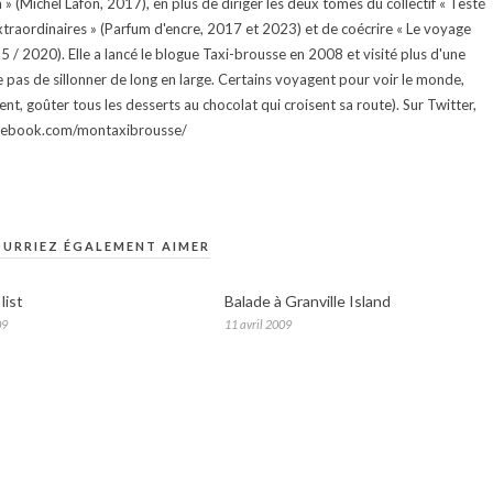
 (Michel Lafon, 2017), en plus de diriger les deux tomes du collectif « Testé
traordinaires » (Parfum d'encre, 2017 et 2023) et de coécrire « Le voyage
015 / 2020). Elle a lancé le blogue Taxi-brousse en 2008 et visité plus d'une
e pas de sillonner de long en large. Certains voyagent pour voir le monde,
ment, goûter tous les desserts au chocolat qui croisent sa route). Sur Twitter,
facebook.com/montaxibrousse/
URRIEZ ÉGALEMENT AIMER
list
Balade à Granville Island
09
11 avril 2009