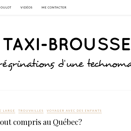
BOULOT
VIDÉOS
ME CONTACTER
E LARGE
TROUVAILLES
VOYAGER AVEC DES ENFANTS
 tout compris au Québec?