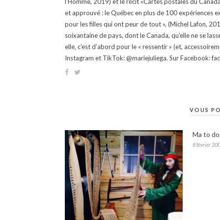
l'Homme, 2019) et le récit «Cartes postales du Canada »
et approuvé : le Québec en plus de 100 expériences ex
pour les filles qui ont peur de tout », (Michel Lafon, 2
soixantaine de pays, dont le Canada, qu'elle ne se lass
elle, c’est d’abord pour le « ressentir » (et, accessoire
Instagram et TikTok: @mariejuliega. Sur Facebook: 
VOUS PO
Ma to do 
8 février 20