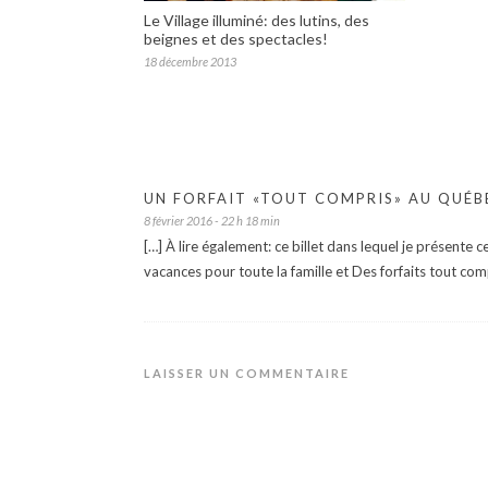
Le Village illuminé: des lutins, des
beignes et des spectacles!
18 décembre 2013
UN FORFAIT «TOUT COMPRIS» AU QUÉBE
8 février 2016 - 22 h 18 min
[…] À lire également: ce billet dans lequel je présente
vacances pour toute la famille et Des forfaits tout co
LAISSER UN COMMENTAIRE