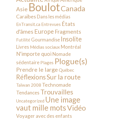
Afrique
Boulot
Canada
Asie
Caraïbes
Dans les médias
États
EnTransit.ca
Entrevues
Europe
d'âmes
Fragments
Insolite
Gourmandise
Futilité
Livres
Montréal
Médias sociaux
N'importe quoi
Nomade
Plogue(s)
sédentaire
Plages
Prendre le large
Québec
Sur la route
Réflexions
Technomade
Taïwan 2008
Trouvailles
Tendances
Une image
Uncategorized
vaut mille mots
Vidéo
Voyager avec des enfants