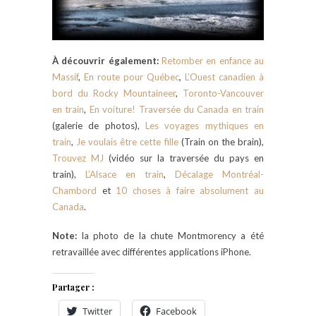
À découvrir également:
Retomber en enfance au
Massif
,
En route pour Québec
,
L’Ouest canadien à
bord du Rocky Mountaineer
,
Toronto-Vancouver
en train
,
En voiture! Traversée du Canada en train
(galerie de photos),
Les voyages mythiques en
train
,
Je voulais être cette fille
(Train on the brain),
Trouvez MJ
(vidéo sur la traversée du pays en
train),
L’Alsace en train
,
Décalage Montréal-
Chambord
et
10 choses à faire absolument au
Canada
.
Note:
la photo de la chute Montmorency a été
retravaillée avec différentes applications iPhone.
Partager :
Twitter
Facebook