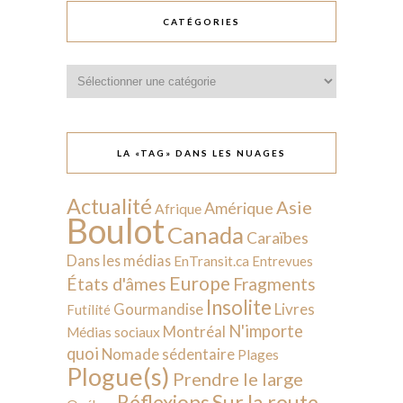
CATÉGORIES
Catégories
LA «TAG» DANS LES NUAGES
Actualité
Asie
Amérique
Afrique
Boulot
Canada
Caraïbes
Dans les médias
EnTransit.ca
Entrevues
Europe
États d'âmes
Fragments
Insolite
Livres
Gourmandise
Futilité
N'importe
Montréal
Médias sociaux
quoi
Nomade sédentaire
Plages
Plogue(s)
Prendre le large
Sur la route
Réflexions