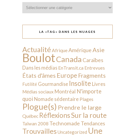
Catégories
LA «TAG» DANS LES NUAGES
Actualité
Asie
Amérique
Afrique
Boulot
Canada
Caraïbes
Dans les médias
EnTransit.ca
Entrevues
Europe
États d'âmes
Fragments
Insolite
Livres
Gourmandise
Futilité
N'importe
Montréal
Médias sociaux
quoi
Nomade sédentaire
Plages
Plogue(s)
Prendre le large
Sur la route
Réflexions
Québec
Technomade
Tendances
Taïwan 2008
Une
Trouvailles
Uncategorized