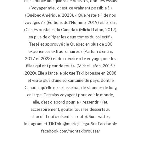
Elle a publié une quinzaine de livres, dont les essais
« Voyager mieux : est-ce vraiment possible ? »
(Québec Amérique, 2023), « Que reste-t-il de nos
voyages ? » (Éditions de l'Homme, 2019) et le récit
«Cartes postales du Canada » (Michel Lafon, 2017),
en plus de diriger les deux tomes du collectif «
Testé et approuvé : le Québec en plus de 100
expériences extraordinaires » (Parfum d'encre,
2017 et 2023) et de coécrire « Le voyage pour les
filles qui ont peur de tout », (Michel Lafon, 2015 /
2020). Elle a lancé le blogue Taxi-brousse en 2008
et visité plus d'une soixantaine de pays, dont le
Canada, qu'elle ne se lasse pas de sillonner de long
en large. Certains voyagent pour voir le monde,
elle, c’est d’abord pour le « ressentir » (et,
accessoirement, goûter tous les desserts au
chocolat qui croisent sa route). Sur Twitter,
Instagram et TikTok: @mariejuliega. Sur Facebook:
facebook.com/montaxibrousse/