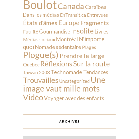
Boulot
Canada
Caraïbes
Dans les médias
EnTransit.ca
Entrevues
Europe
États d'âmes
Fragments
Insolite
Livres
Gourmandise
Futilité
N'importe
Montréal
Médias sociaux
quoi
Nomade sédentaire
Plages
Plogue(s)
Prendre le large
Sur la route
Réflexions
Québec
Technomade
Tendances
Taïwan 2008
Une
Trouvailles
Uncategorized
image vaut mille mots
Vidéo
Voyager avec des enfants
ARCHIVES
Archives