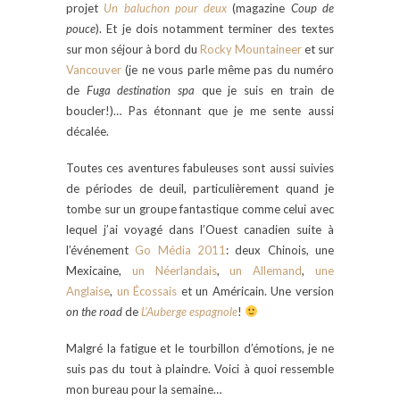
projet
Un baluchon pour deux
(magazine
Coup de
pouce
). Et je dois notamment terminer des textes
sur mon séjour à bord du
Rocky Mountaineer
et sur
Vancouver
(je ne vous parle même pas du numéro
de
Fuga destination spa
que je suis en train de
boucler!)… Pas étonnant que je me sente aussi
décalée.
Toutes ces aventures fabuleuses sont aussi suivies
de périodes de deuil, particulièrement quand je
tombe sur un groupe fantastique comme celui avec
lequel j’ai voyagé dans l’Ouest canadien suite à
l’événement
Go Média 2011
: deux Chinois, une
Mexicaine,
un Néerlandais
,
un Allemand
,
une
Anglaise
,
un Écossais
et un Américain. Une version
on the road
de
L’Auberge espagnole
!
Malgré la fatigue et le tourbillon d’émotions, je ne
suis pas du tout à plaindre. Voici à quoi ressemble
mon bureau pour la semaine…