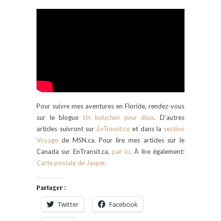
Pour suivre mes aventures en Floride, rendez-vous
sur le blogue
Un baluchon pour deux
. D’autres
articles suivront sur
EnTransit.ca
et dans la
section
Voyage
de MSN.ca. Pour lire mes articles sur le
Canada sur EnTransit.ca,
par ici
. À lire également:
Carte postale de Jasper
.
Partager :
Twitter
Facebook