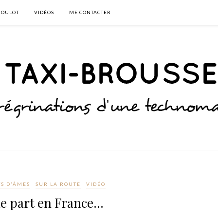
BOULOT
VIDÉOS
ME CONTACTER
TS D'ÂMES
SUR LA ROUTE
VIDÉO
e part en France…