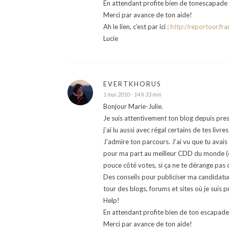
En attendant profite bien de tonescapade 
Merci par avance de ton aide!
Ah le lien, c’est par ici :
http://reportour.fra
Lucie
EVERTKHORUS
1 mai 2010 - 14 h 33 min
Bonjour Marie-Julie.
Je suis attentivement ton blog depuis pres
j’ai lu aussi avec régal certains de tes livres
J’admire ton parcours. J’ai vu que tu avai
pour ma part au meilleur CDD du monde (ouv
pouce côté votes, si ça ne te dérange pas c’
Des conseils pour publiciser ma candidature
tour des blogs, forums et sites où je suis
Help!
En attendant profite bien de ton escapade 
Merci par avance de ton aide!