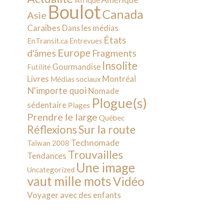
Afrique
Boulot
Canada
Asie
Caraïbes
Dans les médias
États
EnTransit.ca
Entrevues
Europe
d'âmes
Fragments
Insolite
Gourmandise
Futilité
Livres
Montréal
Médias sociaux
N'importe quoi
Nomade
Plogue(s)
sédentaire
Plages
Prendre le large
Québec
Sur la route
Réflexions
Technomade
Taïwan 2008
Trouvailles
Tendances
Une image
Uncategorized
vaut mille mots
Vidéo
Voyager avec des enfants