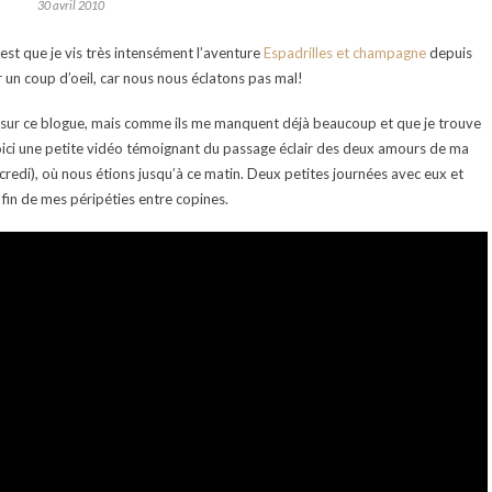
30 avril 2010
’est que je vis très intensément l’aventure
Espadrilles et champagne
depuis
er un coup d’oeil, car nous nous éclatons pas mal!
 sur ce blogue, mais comme ils me manquent déjà beaucoup et que je trouve
oici une petite vidéo témoignant du passage éclair des deux amours de ma
rcredi), où nous étions jusqu’à ce matin. Deux petites journées avec eux et
a fin de mes péripéties entre copines.