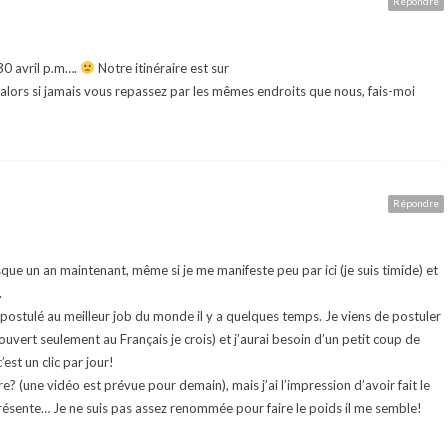
Répondre
 30 avril p.m….
Notre itinéraire est sur
 alors si jamais vous repassez par les mêmes endroits que nous, fais-moi
Répondre
que un an maintenant, même si je me manifeste peu par ici (je suis timide) et
.
s postulé au meilleur job du monde il y a quelques temps. Je viens de postuler
ert seulement au Français je crois) et j’aurai besoin d’un petit coup de
est un clic par jour!
? (une vidéo est prévue pour demain), mais j’ai l’impression d’avoir fait le
 présente… Je ne suis pas assez renommée pour faire le poids il me semble!