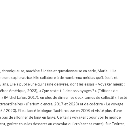
te, chroniqueuse, machine à idées et questionneuse en série, Marie-Julie
e une exploratrice. Elle collabore à de nombreux médias québécois et
ans. Elle a publié une quinzaine de livres, dont les essais « Voyager mieux :
uébec Amérique, 2023), « Que reste-t-il de nos voyages ? » (Éditions de
 (Michel Lafon, 2017), en plus de diriger les deux tomes du collectif « Testé
traordinaires » (Parfum d'encre, 2017 et 2023) et de coécrire « Le voyage
015 / 2020). Elle a lancé le blogue Taxi-brousse en 2008 et visité plus d'une
e pas de sillonner de long en large. Certains voyagent pour voir le monde,
ment, goûter tous les desserts au chocolat qui croisent sa route). Sur Twitter,