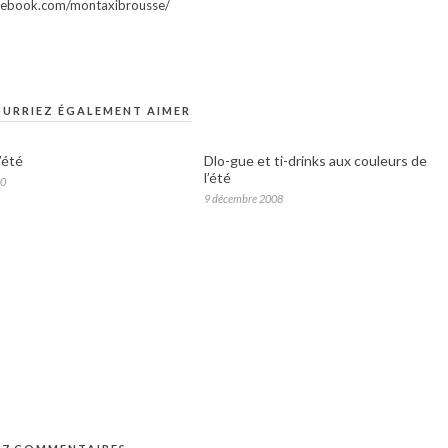
facebook.com/montaxibrousse/
URRIEZ ÉGALEMENT AIMER
d’été
Dlo-gue et ti-drinks aux couleurs de
l’été
10
9 décembre 2008