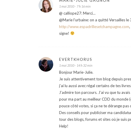
MARIE-JULIE GAGNON
1 mai 2010 - 7 h 16 min
@ calliope27: Merci…
@Marie l’urbaine: on a quitté Versailles le
http://www.espadrillesetchampagne.com
,
signe!
EVERTKHORUS
1 mai 2010 - 14 h 32 min
Bonjour Marie-Julie.
Je suis attentivement ton blog depuis pres
j’ai lu aussi avec régal certains de tes livres
J’admire ton parcours. J’ai vu que tu avai
pour ma part au meilleur CDD du monde (ouv
pouce côté votes, si ça ne te dérange pas c’
Des conseils pour publiciser ma candidature
tour des blogs, forums et sites où je suis
Help!