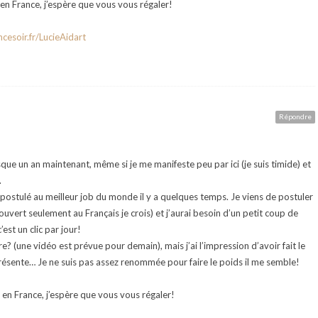
en France, j’espère que vous vous régaler!
ncesoir.fr/LucieAidart
Répondre
que un an maintenant, même si je me manifeste peu par ici (je suis timide) et
.
s postulé au meilleur job du monde il y a quelques temps. Je viens de postuler
ert seulement au Français je crois) et j’aurai besoin d’un petit coup de
est un clic par jour!
? (une vidéo est prévue pour demain), mais j’ai l’impression d’avoir fait le
 présente… Je ne suis pas assez renommée pour faire le poids il me semble!
en France, j’espère que vous vous régaler!