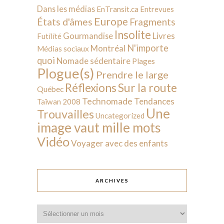
Dans les médias
EnTransit.ca
Entrevues
Europe
États d'âmes
Fragments
Insolite
Livres
Gourmandise
Futilité
N'importe
Montréal
Médias sociaux
quoi
Nomade sédentaire
Plages
Plogue(s)
Prendre le large
Sur la route
Réflexions
Québec
Technomade
Tendances
Taïwan 2008
Une
Trouvailles
Uncategorized
image vaut mille mots
Vidéo
Voyager avec des enfants
ARCHIVES
Archives