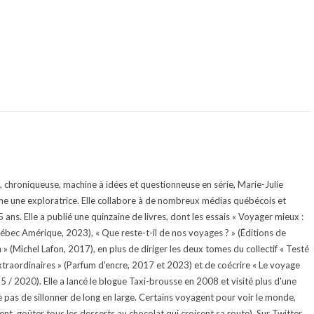
te, chroniqueuse, machine à idées et questionneuse en série, Marie-Julie
e une exploratrice. Elle collabore à de nombreux médias québécois et
ans. Elle a publié une quinzaine de livres, dont les essais « Voyager mieux :
uébec Amérique, 2023), « Que reste-t-il de nos voyages ? » (Éditions de
 (Michel Lafon, 2017), en plus de diriger les deux tomes du collectif « Testé
traordinaires » (Parfum d'encre, 2017 et 2023) et de coécrire « Le voyage
015 / 2020). Elle a lancé le blogue Taxi-brousse en 2008 et visité plus d'une
e pas de sillonner de long en large. Certains voyagent pour voir le monde,
ment, goûter tous les desserts au chocolat qui croisent sa route). Sur Twitter,