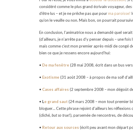
considéré comme le plus grand écrivain voyageur, des 
d’être lus – et je ne prêche pas
que
pour
ma paroisse!
l
qu’on le veuille ou non. Mais bon, on pourrait poursui
En conclusion, l’animatrice nous a demandé quel serait
(d’ailleurs, je n’arrête pas d’y penser depuis – une fois
mais comme c’est mon premier après-midi de congé depui
bien ce que je ressens encore aujourd’hui:
•
De ma fenêtre
(28 mai 2008, écrit dans un bus vers
•
Exotisme
(31 août 2008 – à propos de ma soif d’aill
•
Cases affaires
(2 septembre 2008 – mon dégoût de
•
L
e grand saut
(24 mars 2008 – mon tout premier bill
bloguer… Cette phrase rejoint d’ailleurs les réflexions 
(cliché,
but so true
!), parsemée de rencontres, de décou
•
Retour aux sources
(écrit peu avant mon départ pou