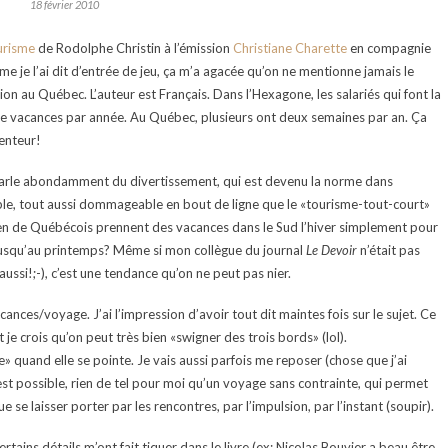
18 février 2010
urisme
de Rodolphe Christin à l’émission
Christiane Charette
en compagnie
e je l’ai dit d’entrée de jeu, ça m’a agacée qu’on ne mentionne jamais le
tion au Québec. L’auteur est Français. Dans l’Hexagone, les salariés qui font la
de vacances par année. Au Québec, plusieurs ont deux semaines par an. Ça
lenteur!
 parle abondamment du divertissement, qui est devenu la norme dans
able, tout aussi dommageable en bout de ligne que le «tourisme-tout-court»
bien de Québécois prennent des vacances dans le Sud l’hiver simplement pour
r jusqu’au printemps? Même si mon collègue du journal
Le Devoir
n’était pas
 aussi!;-), c’est une tendance qu’on ne peut pas nier.
cances/voyage. J’ai l’impression d’avoir tout dit maintes fois sur le sujet. Ce
je crois qu’on peut très bien «swigner des trois bords» (lol).
 quand elle se pointe. Je vais aussi parfois me reposer (chose que j’ai
est possible, rien de tel pour moi qu’un voyage sans contrainte, qui permet
 se laisser porter par les rencontres, par l’impulsion, par l’instant (soupir).
 certains détails m’ont fait tiquer dans le livre (ex: Nicolas Bouvier a beau être