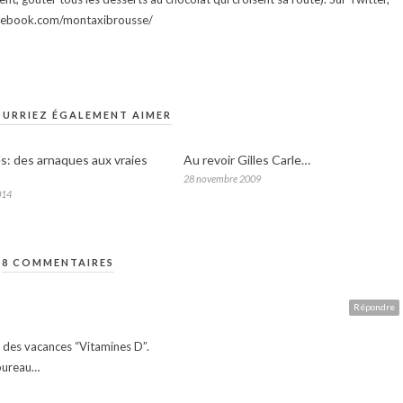
facebook.com/montaxibrousse/
URRIEZ ÉGALEMENT AIMER
es: des arnaques aux vraies
Au revoir Gilles Carle…
28 novembre 2009
014
8 COMMENTAIRES
Répondre
 des vacances “Vitamines D”.
 bureau…