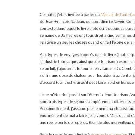
Ce matin, j’étais invitée à parler du
Manuel de l’anti-to
de Jean-François Nadeau, du quotidien
Le Devoir
. Comm
contexte dans lequel le livre a été écrit depuis sa paru
semaine de 35 heures ont tous droit à cinq semaines 
relativise un peu les choses quand on fait l’éloge de la 
Aux types de voyages énoncés dans le livre (l’auteur
l’industrie touristique, ainsi que de tourisme respons
selon lui), j’ajouterais le tourisme «vitamine D». Com
s’offrir une dose de chaleur pour les aider à patiente
d’accord (oui, c’est vrai qu’il peut faire froid en Europe
Je ne m’étendrai pas ici sur l’éternel débat tourisme/va
sont trois types de séjours complètement différents, et 
Personnellement, j’assume pleinement ma «touristitude»
énormément de mal à faire, je l’avoue!). Mais quand c’
une réelle perte de repères. Rien de plus merveilleux que
Pour le reste, je vous invite à
écouter la discussion
. Si