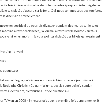
récits très intéressants qui se déroulent à notre époque méritent également
ol), je suis plutôt d’accord sur le fond. Oui, nous sommes tous des touristes,
vre la discussion éternellement…
 notre voyage idéal. Je pourrais divaguer pendant des heures sur le sujet
 la machine à rêver enclenchée, j’ai du mal à retrouver le bouton «arrêt»!),
s environ un mois (!), je vous pointerai plutôt des billets qui expriment
 Kenting, TaÏwan)
eurs)
s étiquettes)
et sur ce blogue, qui résume encore très bien pourquoi je continue à
de Rodolphe Christin: «Ce qui m’allume, c’est la route qui m’y conduit
vertes, de fou rire, d’embûches… et de questions.»)
r Taïwan en 2008 – j’y retournais pour la première fois depuis mon exil)