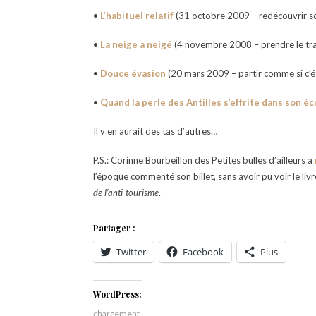
•
L’habituel relatif
(31 octobre 2009 – redécouvrir so
•
La neige a neigé
(4 novembre 2008 – prendre le tr
•
Douce évasion
(20 mars 2009 – partir comme si c’ét
•
Quand la perle des Antilles s’effrite dans son éc
Il y en aurait des tas d’autres…
P.S.: Corinne Bourbeillon des Petites bulles d’ailleurs a
l’époque commenté son billet, sans avoir pu voir le liv
de l’anti-tourisme
.
Partager :
Twitter
Facebook
Plus
WordPress:
chargement…