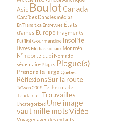
Afrique
Boulot
Canada
Asie
Caraïbes
Dans les médias
États
EnTransit.ca
Entrevues
Europe
d'âmes
Fragments
Insolite
Gourmandise
Futilité
Livres
Montréal
Médias sociaux
N'importe quoi
Nomade
Plogue(s)
sédentaire
Plages
Prendre le large
Québec
Sur la route
Réflexions
Technomade
Taïwan 2008
Trouvailles
Tendances
Une image
Uncategorized
vaut mille mots
Vidéo
Voyager avec des enfants