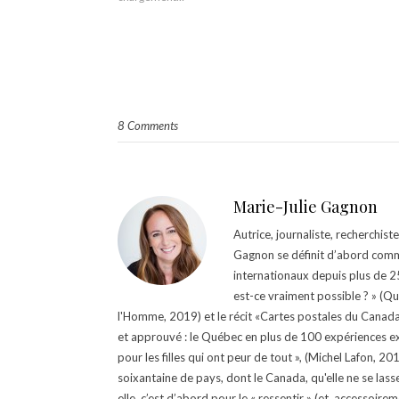
8 Comments
Marie-Julie Gagnon
Autrice, journaliste, recherchis
Gagnon se définit d’abord comm
internationaux depuis plus de 25 
est-ce vraiment possible ? » (Q
l'Homme, 2019) et le récit «Cartes postales du Canada »
et approuvé : le Québec en plus de 100 expériences ex
pour les filles qui ont peur de tout », (Michel Lafon, 2
soixantaine de pays, dont le Canada, qu'elle ne se lass
elle, c’est d’abord pour le « ressentir » (et, accessoire