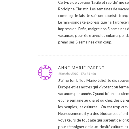
Ce type de voyage “facile et rapide” me s
Rodolphe Christin. Les semaines de vacances
comme je le fais. Je suis une touriste franç
Le mini-sondage express que j’ai fait réc
impression. Enfin, malgré nos 5 semaines de
vacances, pour être avec les enfants pendan
prend ses 5 semaines d’un coup.
ANNE MARIE PARENT
18 février 2010 - 17 h 31 min
J’aime ton billet, Marie-Julie! Je dis souv
Europe et les nôtres qui vivotent ou ferm
vacances par année. Quand ici on a seulem
et une semaine au chalet ou chez des pare
les peuples, les cultures… On est trop crev
Heureusement, il y a des étudiants qui ont
voyageurs de tout âge qui partent de longs 
pour témoigner de la «curiosité culturell