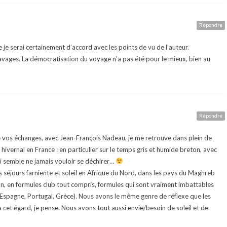
Répondre
que je serai certainement d’accord avec les points de vu de l’auteur.
 ravages. La démocratisation du voyage n’a pas été pour le mieux, bien au
Répondre
imé vos échanges, avec Jean-François Nadeau, je me retrouve dans plein de
at hivernal en France : en particulier sur le temps gris et humide breton, avec
 semble ne jamais vouloir se déchirer…
ts séjours farniente et soleil en Afrique du Nord, dans les pays du Maghreb
on, en formules club tout compris, formules qui sont vraiment imbattables
(Espagne, Portugal, Grèce). Nous avons le même genre de réflexe que les
 cet égard, je pense. Nous avons tout aussi envie/besoin de soleil et de