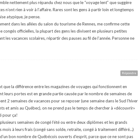
emble nettement plus répandu chez nous que le “voyage lent” que suggère
 n’ont rien à voir à l’affaire. Rares sont les gens à partir loin et longtemps
aise atypique, je pense.
emment dans les allées du salon du tourisme de Rennes, me confirme cette
 congés officielles, la plupart des gens les divisent en plusieurs petites
t les vacances scolaires, répartir des pauses au fil de l’année. Personne ne
Répondre
ent que la différence entre les magazines de voyages qui fonctionnent en
ent leurs portes est en grande partie causée par le nombre de semaines de
ent 2 semaines de vacances pour se reposer (une semaine dans le Sud l’hiver
nts et amis au Québec), on ne prend pas le temps de chercher à «découvrir»
é pour ça!
 plusieurs semaines de congé l’été ou entre deux diplômes et les grands
mois à leurs frais (congé sans solde, retraite, congé à traitement différé…)
e» d’un bon nombre de Québécois ouverts d’esprit, parce que ce ne sont pas