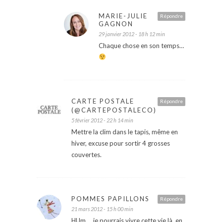
MARIE-JULIE
Répondre
GAGNON
29 janvier 2012 - 18 h 12 min
Chaque chose en son temps…
CARTE POSTALE
Répondre
(@CARTEPOSTALECO)
5 février 2012 - 22 h 14 min
Mettre la clim dans le tapis, même en
hiver, excuse pour sortir 4 grosses
couvertes.
POMMES PAPILLONS
Répondre
21 mars 2012 - 15 h 00 min
HUm…. je pourrais vivre cette vie là, en