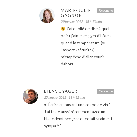
MARIE-JULIE
Répondre
GAGNON
29 janvier 2012 - 18 h 13 min
J’ai oublié de dire à quel
point j’aime les gym d’hôtels
quand la température (ou
l’aspect «sécurité»)
m’empêche d’aller courir
dehors…
BIENVOYAGER
Répondre
25 janvier 2012 - 18 h 12 min
•” Écrire en buvant une coupe de vin.”
J’ai testé aussi récemment avec un
blanc demi-sec grec et c’etait vraiment
sympa ^^