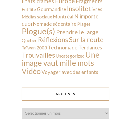
Europe
États d'âmes
Fragments
Insolite
Livres
Gourmandise
Futilité
N'importe
Montréal
Médias sociaux
quoi
Nomade sédentaire
Plages
Plogue(s)
Prendre le large
Sur la route
Réflexions
Québec
Technomade
Tendances
Taïwan 2008
Une
Trouvailles
Uncategorized
image vaut mille mots
Vidéo
Voyager avec des enfants
ARCHIVES
Archives