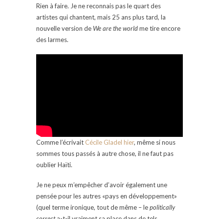
Rien à faire. Je ne reconnais pas le quart des
artistes qui chantent, mais 25 ans plus tard, la
nouvelle version de
We are the world
me tire encore
des larmes.
Comme l’écrivait
Cécile Gladel hier
, même si nous
sommes tous passés à autre chose, il ne faut pas
oublier Haïti.
Je ne peux m’empêcher d’avoir également une
pensée pour les autres «pays en développement»
(quel terme ironique, tout de même – le
politically
correct
a-t-il vraiment sa place dans de tels