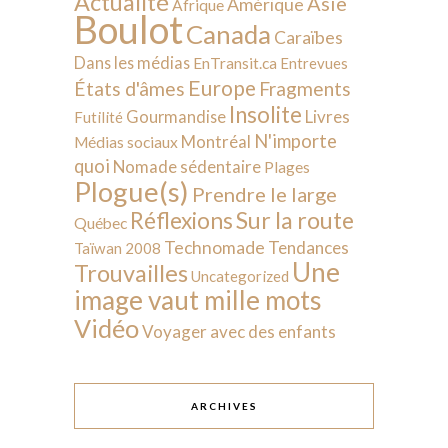
Actualité
Asie
Amérique
Afrique
Boulot
Canada
Caraïbes
Dans les médias
EnTransit.ca
Entrevues
Europe
États d'âmes
Fragments
Insolite
Livres
Gourmandise
Futilité
N'importe
Montréal
Médias sociaux
quoi
Nomade sédentaire
Plages
Plogue(s)
Prendre le large
Sur la route
Réflexions
Québec
Technomade
Tendances
Taïwan 2008
Une
Trouvailles
Uncategorized
image vaut mille mots
Vidéo
Voyager avec des enfants
ARCHIVES