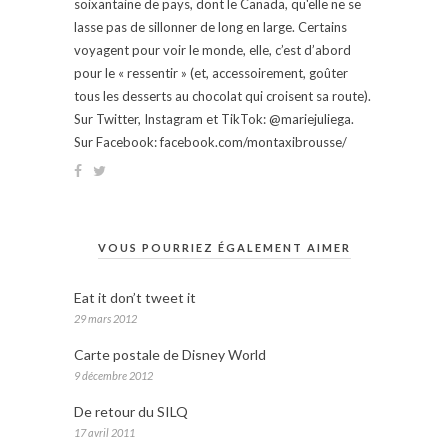
soixantaine de pays, dont le Canada, qu'elle ne se
lasse pas de sillonner de long en large. Certains
voyagent pour voir le monde, elle, c’est d’abord
pour le « ressentir » (et, accessoirement, goûter
tous les desserts au chocolat qui croisent sa route).
Sur Twitter, Instagram et TikTok: @mariejuliega.
Sur Facebook: facebook.com/montaxibrousse/
VOUS POURRIEZ ÉGALEMENT AIMER
Eat it don’t tweet it
29 mars 2012
Carte postale de Disney World
9 décembre 2012
De retour du SILQ
17 avril 2011