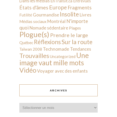
Dans les médias
EnTransit.ca
Entrevues
Europe
États d'âmes
Fragments
Insolite
Livres
Gourmandise
Futilité
N'importe
Montréal
Médias sociaux
quoi
Nomade sédentaire
Plages
Plogue(s)
Prendre le large
Sur la route
Réflexions
Québec
Technomade
Tendances
Taïwan 2008
Une
Trouvailles
Uncategorized
image vaut mille mots
Vidéo
Voyager avec des enfants
ARCHIVES
Archives