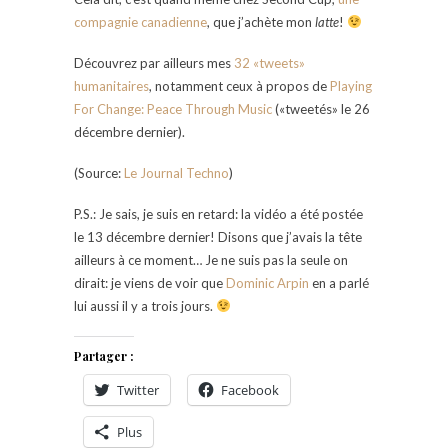
compagnie canadienne
, que j’achète mon
latte
!
Découvrez par ailleurs mes
32 «tweets»
humanitaires
, notamment ceux à propos de
Playing
For Change: Peace Through Music
(«tweetés» le 26
décembre dernier).
(Source:
Le Journal Techno
)
P.S.: Je sais, je suis en retard: la vidéo a été postée
le 13 décembre dernier! Disons que j’avais la tête
ailleurs à ce moment… Je ne suis pas la seule on
dirait: je viens de voir que
Dominic Arpin
en a parlé
lui aussi il y a trois jours.
Partager :
Twitter
Facebook
Plus