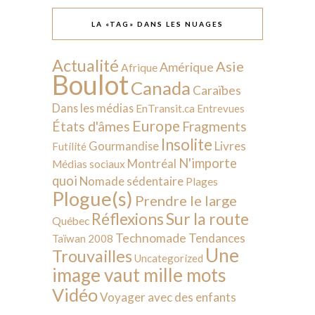
LA «TAG» DANS LES NUAGES
Actualité
Asie
Amérique
Afrique
Boulot
Canada
Caraïbes
Dans les médias
EnTransit.ca
Entrevues
Europe
États d'âmes
Fragments
Insolite
Livres
Gourmandise
Futilité
N'importe
Montréal
Médias sociaux
quoi
Nomade sédentaire
Plages
Plogue(s)
Prendre le large
Sur la route
Réflexions
Québec
Technomade
Tendances
Taïwan 2008
Une
Trouvailles
Uncategorized
image vaut mille mots
Vidéo
Voyager avec des enfants