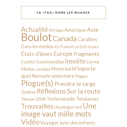
LA «TAG» DANS LES NUAGES
Actualité
Asie
Amérique
Afrique
Boulot
Canada
Caraïbes
Dans les médias
EnTransit.ca
Entrevues
Europe
États d'âmes
Fragments
Insolite
Livres
Gourmandise
Futilité
N'importe
Montréal
Médias sociaux
quoi
Nomade sédentaire
Plages
Plogue(s)
Prendre le large
Sur la route
Réflexions
Québec
Technomade
Tendances
Taïwan 2008
Une
Trouvailles
Uncategorized
image vaut mille mots
Vidéo
Voyager avec des enfants