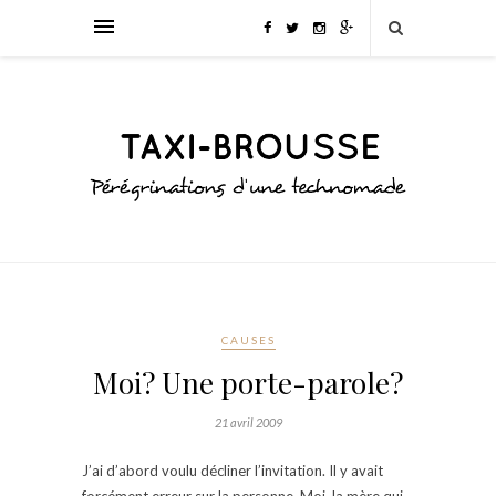
CAUSES
Moi? Une porte-parole?
21 avril 2009
J’ai d’abord voulu décliner l’invitation. Il y avait
forcément erreur sur la personne. Moi, la mère qui