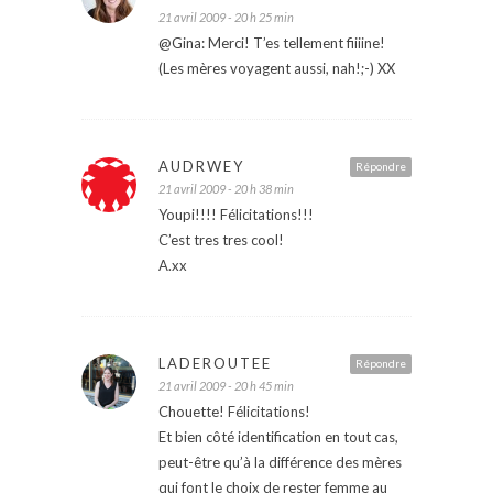
21 avril 2009 - 20 h 25 min
@Gina: Merci! T’es tellement fiiiine!
(Les mères voyagent aussi, nah!;-) XX
AUDRWEY
Répondre
21 avril 2009 - 20 h 38 min
Youpi!!!! Félicitations!!!
C’est tres tres cool!
A.xx
LADEROUTEE
Répondre
21 avril 2009 - 20 h 45 min
Chouette! Félicitations!
Et bien côté identification en tout cas,
peut-être qu’à la différence des mères
qui font le choix de rester femme au